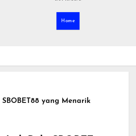
Home
la SBOBET88 yang Menarik