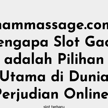
hammassage.com
ngapa Slot Ga
adalah Pilihan
Utama di Duni
erjudian Onlin
slot terbaru