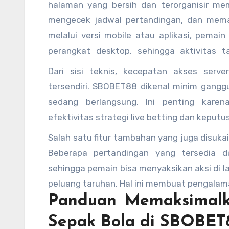
halaman yang bersih dan terorganisir m
mengecek jadwal pertandingan, dan mema
melalui versi mobile atau aplikasi, pemain
perangkat desktop, sehingga aktivitas ta
terhadap pertandingan yang berlangsung.
Dari sisi teknis, kecepatan akses serve
tersendiri. SBOBET88 dikenal minim gangg
sedang berlangsung. Ini penting kare
efektivitas strategi live betting dan keputu
Salah satu fitur tambahan yang juga disuka
Beberapa pertandingan yang tersedia d
sehingga pemain bisa menyaksikan aksi di
peluang taruhan. Hal ini membuat pengalaman
Panduan Memaksimalk
Sepak Bola di SBOBET