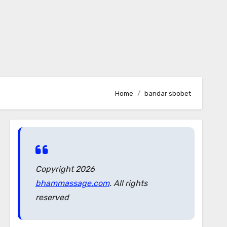
Home
bandar sbobet
Copyright 2026
bhammassage.com
. All rights
reserved