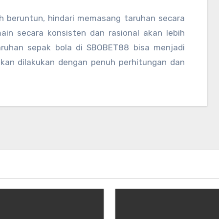
ah beruntun, hindari memasang taruhan secara
ain secara konsisten dan rasional akan lebih
ruhan sepak bola di SBOBET88 bisa menjadi
alkan dilakukan dengan penuh perhitungan dan