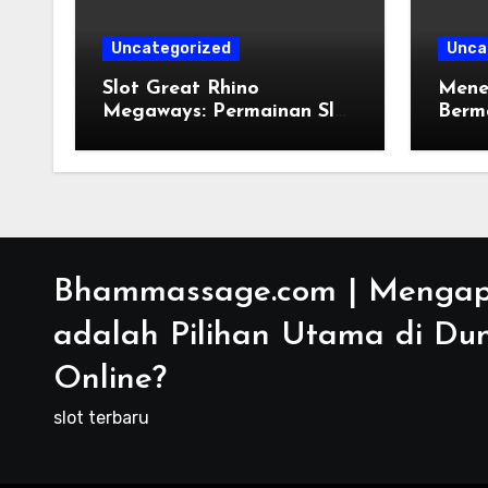
Uncategorized
Unca
Slot Great Rhino
Mene
Megaways: Permainan Slot
Berma
dengan Fitur Megaways
Situs
yang Menarik
Bhammassage.com | Mengap
adalah Pilihan Utama di Dun
Online?
slot terbaru