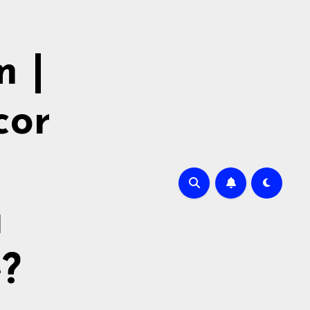
 |
cor
a
e?