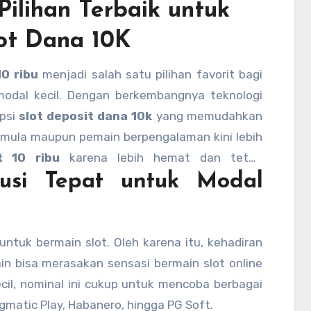
Pilihan Terbaik untuk
lot Dana 10K
10 ribu
menjadi salah satu pilihan favorit bagi
odal kecil. Dengan berkembangnya teknologi
opsi
slot deposit dana 10k
yang memudahkan
emula maupun pemain berpengalaman kini lebih
t 10 ribu
karena lebih hemat dan tetap
lusi Tepat untuk Modal
ntuk bermain slot. Oleh karena itu, kehadiran
 bisa merasakan sensasi bermain slot online
kecil, nominal ini cukup untuk mencoba berbagai
gmatic Play, Habanero, hingga PG Soft.