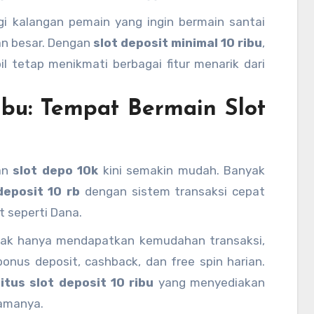
gi kalangan pemain yang ingin bermain santai
n besar. Dengan
slot deposit minimal 10 ribu
,
 tetap menikmati berbagai fitur menarik dari
Ribu: Tempat Bermain Slot
an
slot depo 10k
kini semakin mudah. Banyak
deposit 10 rb
dengan sistem transaksi cepat
t seperti Dana.
idak hanya mendapatkan kemudahan transaksi,
onus deposit, cashback, dan free spin harian.
itus slot deposit 10 ribu
yang menyediakan
tamanya.