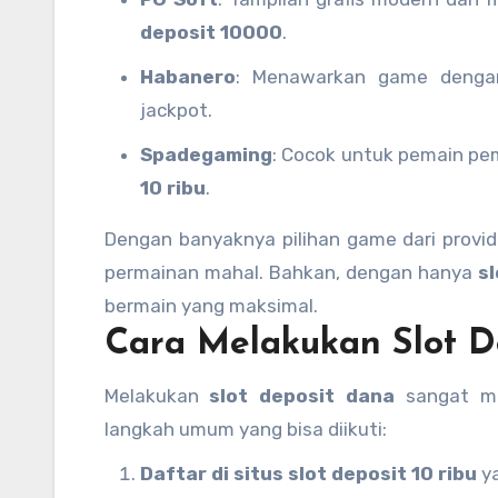
deposit 10000
.
Habanero
: Menawarkan game dengan 
jackpot.
Spadegaming
: Cocok untuk pemain pe
10 ribu
.
Dengan banyaknya pilihan game dari provi
permainan mahal. Bahkan, dengan hanya
s
bermain yang maksimal.
Cara Melakukan Slot D
Melakukan
slot deposit dana
sangat mu
langkah umum yang bisa diikuti:
Daftar di situs slot deposit 10 ribu
ya