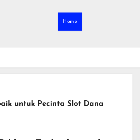
Home
rbaik untuk Pecinta Slot Dana