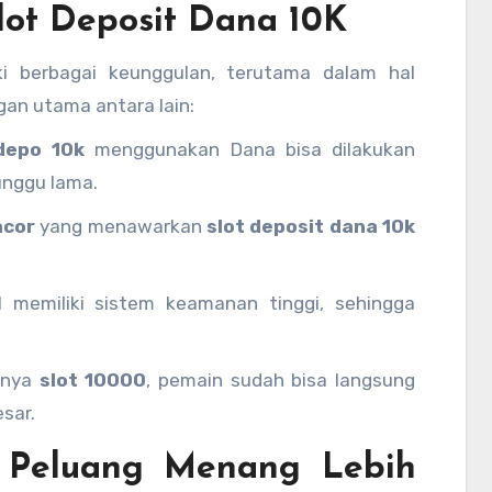
ot Deposit Dana 10K
i berbagai keunggulan, terutama dalam hal
ngan utama antara lain:
depo 10k
menggunakan Dana bisa dilakukan
unggu lama.
acor
yang menawarkan
slot deposit dana 10k
l memiliki sistem keamanan tinggi, sehingga
anya
slot 10000
, pemain sudah bisa langsung
sar.
: Peluang Menang Lebih