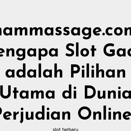
hammassage.com
ngapa Slot Ga
adalah Pilihan
Utama di Duni
erjudian Onlin
slot terbaru