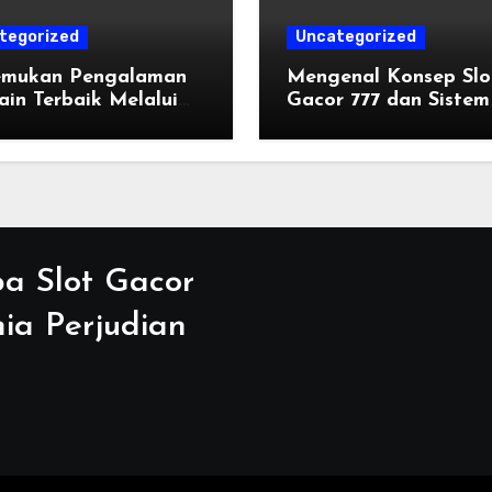
tegorized
Uncategorized
mukan Pengalaman
Mengenal Konsep Slo
in Terbaik Melalui
Gacor 777 dan Sistem
 Orbit4D Slot Online
Digital yang
Mendukungnya
a Slot Gacor
ia Perjudian