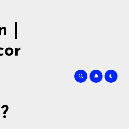
 |
cor
a
e?