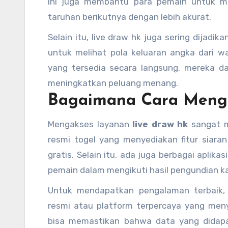
ini juga membantu para pemain untuk me
taruhan berikutnya dengan lebih akurat.
Selain itu, live draw hk juga sering dijadi
untuk melihat pola keluaran angka dari w
yang tersedia secara langsung, mereka da
meningkatkan peluang menang.
Bagaimana Cara Menga
Mengakses layanan
live draw hk
sangat m
resmi togel yang menyediakan fitur siara
gratis. Selain itu, ada juga berbagai apli
pemain dalam mengikuti hasil pengundian ka
Untuk mendapatkan pengalaman terbaik, 
resmi atau platform terpercaya yang meny
bisa memastikan bahwa data yang didapat