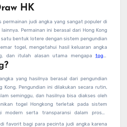
Draw HK
 permainan judi angka yang sangat populer di
lainnya. Permainan ini berasal dari Hong Kong
h satu bentuk lotere dengan sistem pengundian
emar togel, mengetahui hasil keluaran angka
ng, dan itulah alasan utama mengapa
togel
g?
ngka yang hasilnya berasal dari pengundian
 Kong. Pengundian ini dilakukan secara rutin,
alam seminggu, dan hasilnya bisa diakses oleh
unikan togel Hongkong terletak pada sistem
i modern serta transparansi dalam proses
h percaya pada hasil yang diumumkan.
i favorit bagi para pecinta judi angka karena