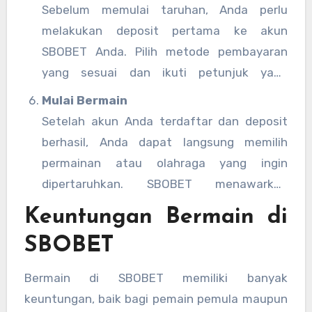
verifikasi.
Sebelum memulai taruhan, Anda perlu
melakukan deposit pertama ke akun
SBOBET Anda. Pilih metode pembayaran
yang sesuai dan ikuti petunjuk yang
diberikan.
Mulai Bermain
Setelah akun Anda terdaftar dan deposit
berhasil, Anda dapat langsung memilih
permainan atau olahraga yang ingin
dipertaruhkan. SBOBET menawarkan
antarmuka yang ramah pengguna sehingga
Keuntungan Bermain di
memudahkan pemain baru untuk
SBOBET
beradaptasi dengan sistem permainan.
Bermain di SBOBET memiliki banyak
keuntungan, baik bagi pemain pemula maupun