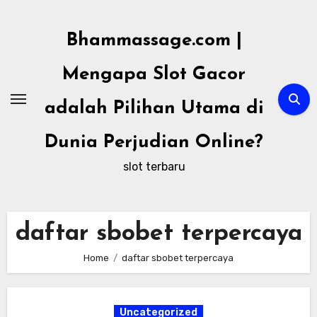
Skip
to
Bhammassage.com |
content
Mengapa Slot Gacor
adalah Pilihan Utama di
Dunia Perjudian Online?
slot terbaru
daftar sbobet terpercaya
Home
daftar sbobet terpercaya
Uncategorized