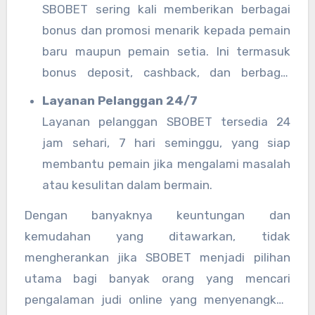
dalam bermain.
SBOBET sering kali memberikan berbagai
bonus dan promosi menarik kepada pemain
baru maupun pemain setia. Ini termasuk
bonus deposit, cashback, dan berbagai
hadiah menarik lainnya.
Layanan Pelanggan 24/7
Layanan pelanggan SBOBET tersedia 24
jam sehari, 7 hari seminggu, yang siap
membantu pemain jika mengalami masalah
atau kesulitan dalam bermain.
Dengan banyaknya keuntungan dan
kemudahan yang ditawarkan, tidak
mengherankan jika SBOBET menjadi pilihan
utama bagi banyak orang yang mencari
pengalaman judi online yang menyenangkan