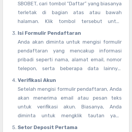
SBOBET, cari tombol “Daftar” yang biasanya
terletak di bagian atas atau bawah
halaman. Klik tombol tersebut untuk
memulai proses pendaftaran.
Isi Formulir Pendaftaran
Anda akan diminta untuk mengisi formulir
pendaftaran yang mencakup informasi
pribadi seperti nama, alamat email, nomor
telepon, serta beberapa data lainnya.
Pastikan untuk mengisi data dengan benar
Verifikasi Akun
dan sesuai dengan identitas asli Anda.
Setelah mengisi formulir pendaftaran, Anda
akan menerima email atau pesan teks
untuk verifikasi akun. Biasanya, Anda
diminta untuk mengklik tautan yang
dikirimkan atau memasukkan kode
Setor Deposit Pertama