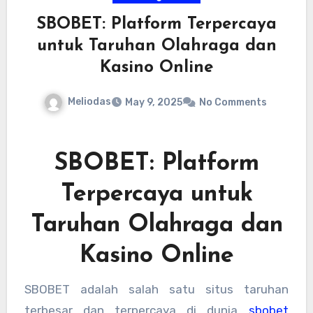
SBOBET: Platform Terpercaya
untuk Taruhan Olahraga dan
Kasino Online
Meliodas
May 9, 2025
No Comments
SBOBET: Platform
Terpercaya untuk
Taruhan Olahraga dan
Kasino Online
SBOBET adalah salah satu situs taruhan
terbesar dan terpercaya di dunia
sbobet