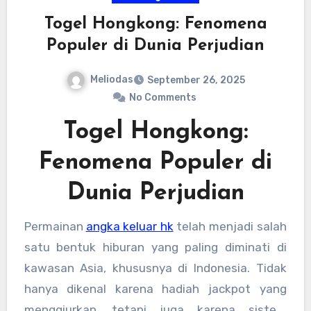
Togel Hongkong: Fenomena
Populer di Dunia Perjudian
Meliodas
September 26, 2025
No Comments
Togel Hongkong:
Fenomena Populer di
Dunia Perjudian
Permainan
angka keluar hk
telah menjadi salah
satu bentuk hiburan yang paling diminati di
kawasan Asia, khususnya di Indonesia. Tidak
hanya dikenal karena hadiah jackpot yang
menggiurkan, tetapi juga karena sistem