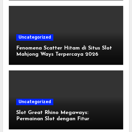
Uncategorized
Fenomena Scatter Hitam di Situs Slot
Mahjong Ways Terpercaya 2026
Uncategorized
Slot Great Rhino Megaways:
Permainan Slot dengan Fitur
Megaways yang Menarik