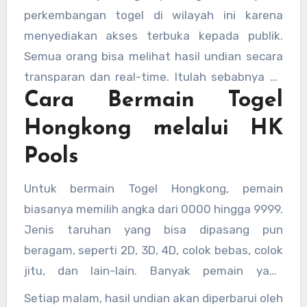
karena hasil undian tidak bisa dimanipulasi.
perkembangan togel di wilayah ini karena
menyediakan akses terbuka kepada publik.
Semua orang bisa melihat hasil undian secara
transparan dan real-time. Itulah sebabnya hk
Cara Bermain Togel
pools tetap menjadi patokan utama dalam
bermain togel Hongkong secara online.
Hongkong melalui HK
Pools
Untuk bermain Togel Hongkong, pemain
biasanya memilih angka dari 0000 hingga 9999.
Jenis taruhan yang bisa dipasang pun
beragam, seperti 2D, 3D, 4D, colok bebas, colok
jitu, dan lain-lain. Banyak pemain yang
menggabungkan teknik analisis angka, intuisi,
Setiap malam, hasil undian akan diperbarui oleh