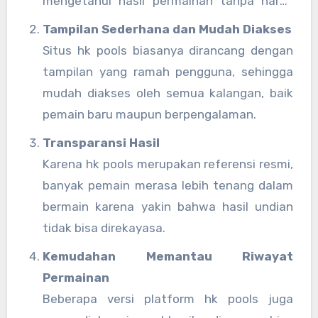
mengetahui hasil permainan tanpa harus
menunggu lama.
Tampilan Sederhana dan Mudah Diakses
Situs hk pools biasanya dirancang dengan
tampilan yang ramah pengguna, sehingga
mudah diakses oleh semua kalangan, baik
pemain baru maupun berpengalaman.
Transparansi Hasil
Karena hk pools merupakan referensi resmi,
banyak pemain merasa lebih tenang dalam
bermain karena yakin bahwa hasil undian
tidak bisa direkayasa.
Kemudahan Memantau Riwayat
Permainan
Beberapa versi platform hk pools juga