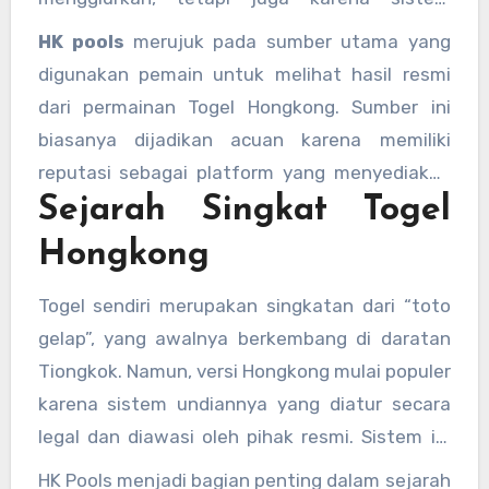
permainannya yang unik dan mudah dipahami.
HK pools
merujuk pada sumber utama yang
Di antara berbagai varian togel yang tersedia,
digunakan pemain untuk melihat hasil resmi
hk pools
menjadi istilah yang paling sering
dari permainan Togel Hongkong. Sumber ini
dicari oleh para penggemar togel online.
biasanya dijadikan acuan karena memiliki
reputasi sebagai platform yang menyediakan
Sejarah Singkat Togel
informasi terpercaya dan akurat. Oleh karena
itu, tidak heran jika banyak bettor yang selalu
Hongkong
menunggu pembaruan dari hk pools setiap hari.
Togel sendiri merupakan singkatan dari “toto
gelap”, yang awalnya berkembang di daratan
Tiongkok. Namun, versi Hongkong mulai populer
karena sistem undiannya yang diatur secara
legal dan diawasi oleh pihak resmi. Sistem ini
memberikan rasa aman bagi para pemain
HK Pools menjadi bagian penting dalam sejarah