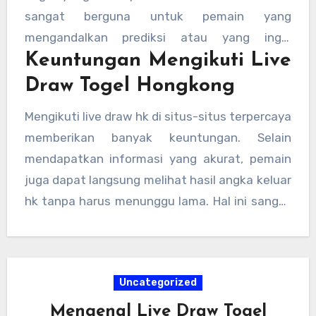
sangat berguna untuk pemain yang
mengandalkan prediksi atau yang ingin
Keuntungan Mengikuti Live
melakukan taruhan untuk togel hari ini.
Draw Togel Hongkong
Mengikuti live draw hk di situs-situs terpercaya
memberikan banyak keuntungan. Selain
mendapatkan informasi yang akurat, pemain
juga dapat langsung melihat hasil angka keluar
hk tanpa harus menunggu lama. Hal ini sangat
mempermudah dalam merencanakan taruhan
pada hari itu juga.
Uncategorized
Mengenal Live Draw Togel