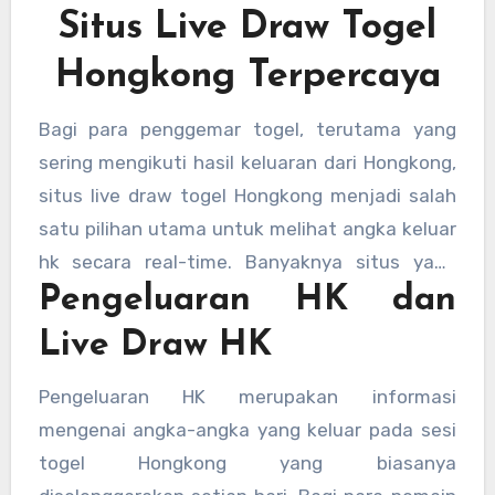
Situs Live Draw Togel
Hongkong Terpercaya
Bagi para penggemar togel, terutama yang
sering mengikuti hasil keluaran dari Hongkong,
situs live draw togel Hongkong menjadi salah
satu pilihan utama untuk melihat angka keluar
hk secara real-time. Banyaknya situs yang
Pengeluaran HK dan
menyediakan informasi ini membuat pemain
togel
result togel hk
harus lebih selektif dalam
Live Draw HK
memilih sumber yang dapat dipercaya.
Pengeluaran HK merupakan informasi
mengenai angka-angka yang keluar pada sesi
togel Hongkong yang biasanya