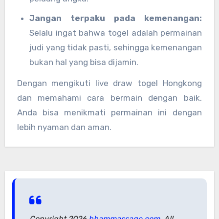
Jangan terpaku pada kemenangan:
Selalu ingat bahwa togel adalah permainan
judi yang tidak pasti, sehingga kemenangan
bukan hal yang bisa dijamin.
Dengan mengikuti live draw togel Hongkong
dan memahami cara bermain dengan baik,
Anda bisa menikmati permainan ini dengan
lebih nyaman dan aman.
Copyright 2026
bhammassage.com
. All