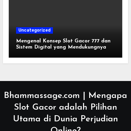
Uncategorized
Mengenal Konsep Slot Gacor 777 dan
Sistem Digital yang Mendukungnya
Bhammassage.com | Mengapa
Slot Gacor adalah Pilihan
Utama di Dunia Perjudian
Online?