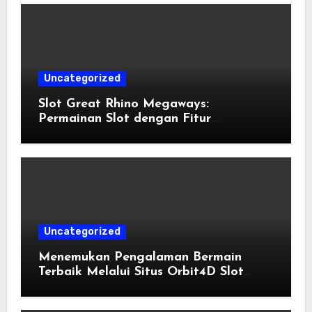
Uncategorized
Slot Great Rhino Megaways:
Permainan Slot dengan Fitur
Megaways yang Menarik
Uncategorized
Menemukan Pengalaman Bermain
Terbaik Melalui Situs Orbit4D Slot
Online