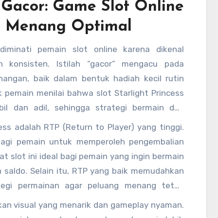
s Gacor: Game Slot Online
g Menang Optimal
diminati pemain slot online karena dikenal
 konsisten. Istilah “gacor” mengacu pada
ngan, baik dalam bentuk hadiah kecil rutin
 pemain menilai bahwa slot Starlight Princess
il dan adil, sehingga strategi bermain dan
erapkan.
ess adalah RTP (Return to Player) yang tinggi.
 bagi pemain untuk memperoleh pengembalian
 slot ini ideal bagi pemain yang ingin bermain
 saldo. Selain itu, RTP yang baik memudahkan
tegi permainan agar peluang menang tetap
rkan visual yang menarik dan gameplay nyaman.