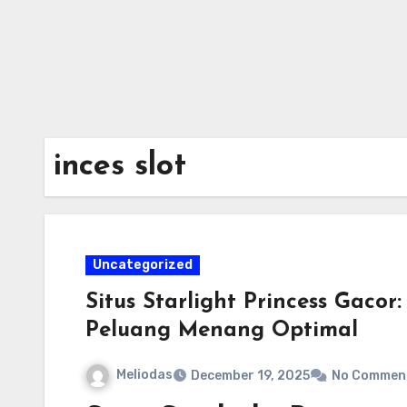
inces slot
Uncategorized
Situs Starlight Princess Gaco
Peluang Menang Optimal
Meliodas
December 19, 2025
No Commen