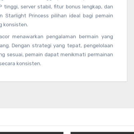
nggi, server stabil, fitur bonus lengkap, dan
tarlight Princess pilihan ideal bagi pemain
g konsisten.
s gacor menawarkan pengalaman bermain yang
ng. Dengan strategi yang tepat, pengelolaan
ang sesuai, pemain dapat menikmati permainan
ecara konsisten.