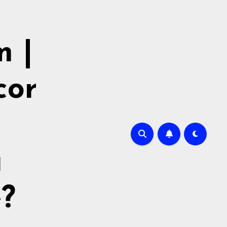
 |
cor
a
e?