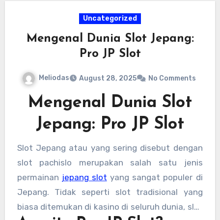
Uncategorized
Mengenal Dunia Slot Jepang:
Pro JP Slot
Meliodas
August 28, 2025
No Comments
Mengenal Dunia Slot
Jepang: Pro JP Slot
Slot Jepang atau yang sering disebut dengan
slot pachislo merupakan salah satu jenis
permainan
jepang slot
yang sangat populer di
Jepang. Tidak seperti slot tradisional yang
biasa ditemukan di kasino di seluruh dunia, slot