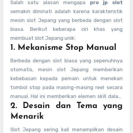
lokal maupun internasional.
Salah satu alasan mengapa
pro jp slot
semakin diminati adalah karena karakteristik
mesin slot Jepang yang berbeda dengan slot
biasa. Berikut beberapa ciri khas yang
membuat slot Jepang unik:
1. Mekanisme Stop Manual
Berbeda dengan slot biasa yang sepenuhnya
otomatis, mesin slot Jepang memberikan
kebebasan kepada pemain untuk menekan
tombol stop pada masing-masing reel secara
manual. Hal ini memberikan elemen skill dalam
2. Desain dan Tema yang
permainan, sehingga tidak hanya
mengandalkan keberuntungan semata.
Menarik
Slot Jepang sering kali menampilkan desain