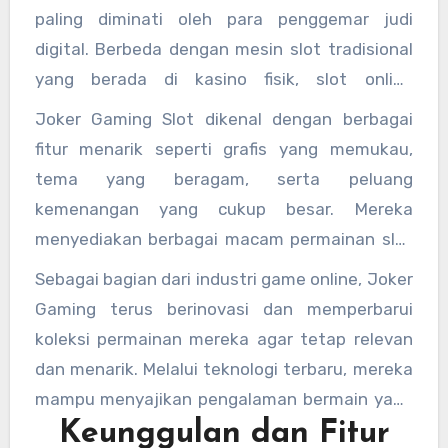
paling diminati oleh para penggemar judi
digital. Berbeda dengan mesin slot tradisional
yang berada di kasino fisik, slot online
menawarkan kenyamanan dan kemudahan
Joker Gaming Slot dikenal dengan berbagai
akses kapan saja dan di mana saja. Salah satu
fitur menarik seperti grafis yang memukau,
penyedia permainan slot online yang cukup
tema yang beragam, serta peluang
terkenal dan banyak digunakan oleh pemain
kemenangan yang cukup besar. Mereka
adalah Joker Gaming Slot. Sebagai penyedia
menyediakan berbagai macam permainan slot
permainan yang sudah dikenal luas, Joker
yang dapat memenuhi berbagai preferensi
Sebagai bagian dari industri game online, Joker
Gaming telah menghadirkan berbagai inovasi
pemain, mulai dari tema klasik hingga yang
Gaming terus berinovasi dan memperbarui
serta kualitas terbaik dalam dunia slot online.
modern dan futuristik. Sebagai penyedia, Joker
koleksi permainan mereka agar tetap relevan
Gaming juga dikenal dengan sistem keamanan
dan menarik. Melalui teknologi terbaru, mereka
yang terjamin dan pelayanan pelanggan yang
mampu menyajikan pengalaman bermain yang
responsif, sehingga pemain merasa nyaman
Keunggulan dan Fitur
realistis dan menyenangkan. Keunggulan