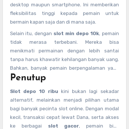
desktop maupun smartphone. Ini memberikan
fleksibilitas tinggi kepada pemain untuk
bermain kapan saja dan di mana saja.
Selain itu, dengan
slot min depo 10k
, pemain
tidak merasa terbebani. Mereka bisa
menikmati permainan dengan lebih santai
tanpa harus khawatir kehilangan banyak uang.
Bahkan, banyak pemain berpengalaman yang
Penutup
menggunakan strategi bermain perlahan
dengan modal kecil agar lebih fokus dan
Slot depo 10 ribu
kini bukan lagi sekadar
terukur.
alternatif, melainkan menjadi pilihan utama
bagi banyak pecinta slot online. Dengan modal
kecil, transaksi cepat lewat Dana, serta akses
ke berbagai
slot gacor
, pemain bisa