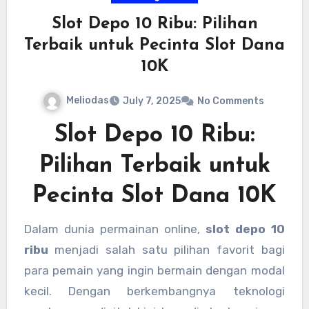
Slot Depo 10 Ribu: Pilihan
Terbaik untuk Pecinta Slot Dana
10K
Meliodas
July 7, 2025
No Comments
Slot Depo 10 Ribu:
Pilihan Terbaik untuk
Pecinta Slot Dana 10K
Dalam dunia permainan online,
slot depo 10
ribu
menjadi salah satu pilihan favorit bagi
para pemain yang ingin bermain dengan modal
kecil. Dengan berkembangnya teknologi