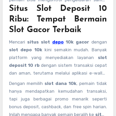
Situs Slot Deposit 10
tetap menikmati berbagai fitur menarik dari
permainan slot.
Ribu: Tempat Bermain
Slot Gacor Terbaik
Mencari
situs slot
depo
10k gacor
dengan
slot depo 10k
kini semakin mudah. Banyak
platform yang menyediakan layanan
slot
deposit 10 rb
dengan sistem transaksi cepat
dan aman, terutama melalui aplikasi e-wallet
seperti Dana.
Dengan memilih
slot dana 10k
, pemain tidak
hanya mendapatkan kemudahan transaksi,
tapi juga berbagai promo menarik seperti
bonus deposit, cashback, dan free spin harian.
Inilah mengapa banyak pemain beralih ke
situs