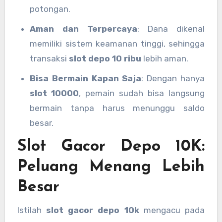
potongan.
Aman dan Terpercaya
: Dana dikenal
memiliki sistem keamanan tinggi, sehingga
transaksi
slot depo 10 ribu
lebih aman.
Bisa Bermain Kapan Saja
: Dengan hanya
slot 10000
, pemain sudah bisa langsung
bermain tanpa harus menunggu saldo
besar.
Slot Gacor Depo 10K:
Peluang Menang Lebih
Besar
Istilah
slot gacor depo 10k
mengacu pada