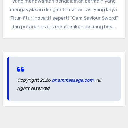
yang menawarkan pengalaman bermain yang
penuh kejutan.
mengasyikkan dengan tema fantasi yang kaya.
Fitur-fitur inovatif seperti “Gem Saviour Sword”
dan putaran gratis memberikan peluang besar
bagi pemain untuk meraih kemenangan besar.
Dengan grafis yang memukau dan gameplay
yang menarik, Gem Saviour Sword menjadi
pilihan yang tepat bagi penggemar slot online
yang mencari petualangan seru di dunia maya.
Copyright 2026
bhammassage.com
. All
rights reserved