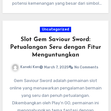
potensi kemenangan yang besar dari simbol
Joker dan desain visual yang menarik,
permainan ini tetap menjadi favorit di
kalangan penggemar slot online. Bagi pemain
Uncategorized
yang baru memulai perjalanan di dunia slot,
Slot Gem Saviour Sword:
Joker’s Jewels bisa menjadi titik awal yang
Petualangan Seru dengan Fitur
sangat baik.
Menguntungkan
Kaneki Ken
March 7, 2025
No Comments
Gem Saviour Sword adalah permainan slot
online yang menawarkan pengalaman bermain
yang seru dan penuh petualangan.
Dikembangkan oleh Play’n GO, permainan ini
menggabungkan tema fantasi dengan