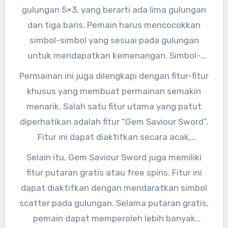
gulungan 5×3, yang berarti ada lima gulungan
dan tiga baris. Pemain harus mencocokkan
simbol-simbol yang sesuai pada gulungan
untuk mendapatkan kemenangan. Simbol-
simbol yang lebih tinggi nilai hadiahnya adalah
Permainan ini juga dilengkapi dengan fitur-fitur
pedang dan permata, sementara simbol
khusus yang membuat permainan semakin
lainnya seperti angka dan huruf memberikan
menarik. Salah satu fitur utama yang patut
hadiah yang lebih kecil.
diperhatikan adalah fitur “Gem Saviour Sword”.
Fitur ini dapat diaktifkan secara acak,
memberikan peluang kepada pemain untuk
Selain itu, Gem Saviour Sword juga memiliki
mendapatkan kemenangan besar. Ketika fitur
fitur putaran gratis atau free spins. Fitur ini
ini aktif, pedang ajaib akan muncul dan
dapat diaktifkan dengan mendaratkan simbol
menghancurkan simbol-simbol tertentu di
scatter pada gulungan. Selama putaran gratis,
gulungan, membuka peluang untuk kombinasi
pemain dapat memperoleh lebih banyak