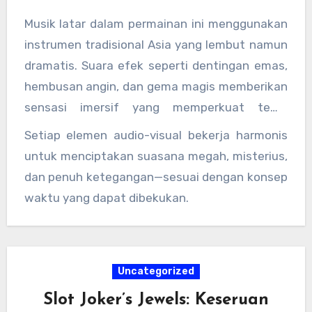
Musik latar dalam permainan ini menggunakan
instrumen tradisional Asia yang lembut namun
dramatis. Suara efek seperti dentingan emas,
hembusan angin, dan gema magis memberikan
sensasi imersif yang memperkuat tema
kerajaan dan kekuatan sang permaisuri.
Setiap elemen audio-visual bekerja harmonis
untuk menciptakan suasana megah, misterius,
dan penuh ketegangan—sesuai dengan konsep
waktu yang dapat dibekukan.
Uncategorized
Slot Joker’s Jewels: Keseruan