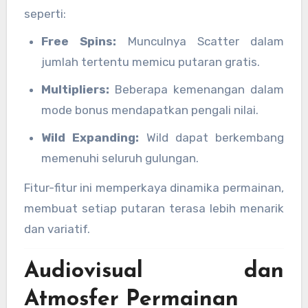
seperti:
Free Spins:
Munculnya Scatter dalam
jumlah tertentu memicu putaran gratis.
Multipliers:
Beberapa kemenangan dalam
mode bonus mendapatkan pengali nilai.
Wild Expanding:
Wild dapat berkembang
memenuhi seluruh gulungan.
Fitur-fitur ini memperkaya dinamika permainan,
membuat setiap putaran terasa lebih menarik
dan variatif.
Audiovisual dan
Atmosfer Permainan