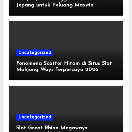
Jepang untuk Peluang Maxwin
Maksimal
Uncategorized
Fenomena Scatter Hitam di Situs Slot
Mahjong Ways Terpercaya 2026
Uncategorized
Slot Great Rhino Megaways: