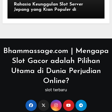
Rahasia Keunggulan Slot Server
Jepang yang Kian Populer di
Kalangan Pemain
Bhammassage.com | Mengapa
Slot Gacor adalah Pilihan
Utama di Dunia Perjudian
Online?
slot terbaru