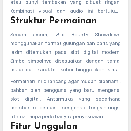
atau bunyi tembakan yang dibuat ringan.
Kombinasi visual dan audio ini bertujuan
Struktur Permainan
menciptakan pengalaman yang konsisten
dengan tema tanpa terasa berlebihan.
Secara umum, Wild Bounty Showdown
menggunakan format gulungan dan baris yang
lazim ditemukan pada slot digital modern.
Simbol-simbolnya disesuaikan dengan tema,
mulai dari karakter koboi hingga ikon klasik
seperti senjata, topi, atau lencana sheriff.
Permainan ini dirancang agar mudah dipahami,
Beberapa simbol khusus biasanya memiliki
bahkan oleh pengguna yang baru mengenal
peran berbeda dibanding simbol standar,
slot digital. Antarmuka yang sederhana
misalnya sebagai pemicu fitur tertentu.
membantu pemain mengenali fungsi-fungsi
utama tanpa perlu banyak penyesuaian.
Fitur Unggulan