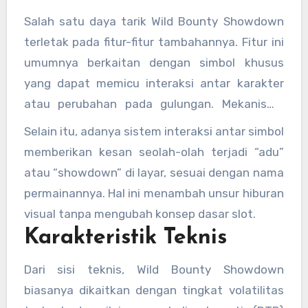
Salah satu daya tarik Wild Bounty Showdown
terletak pada fitur-fitur tambahannya. Fitur ini
umumnya berkaitan dengan simbol khusus
yang dapat memicu interaksi antar karakter
atau perubahan pada gulungan. Mekanisme
seperti ini membuat alur permainan terasa
Selain itu, adanya sistem interaksi antar simbol
lebih dinamis dibanding slot statis tradisional.
memberikan kesan seolah-olah terjadi “adu”
atau “showdown” di layar, sesuai dengan nama
permainannya. Hal ini menambah unsur hiburan
visual tanpa mengubah konsep dasar slot.
Karakteristik Teknis
Dari sisi teknis, Wild Bounty Showdown
biasanya dikaitkan dengan tingkat volatilitas