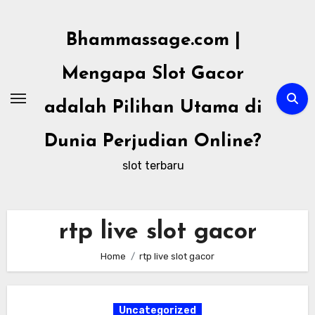
Skip
to
Bhammassage.com |
content
Mengapa Slot Gacor
adalah Pilihan Utama di
Dunia Perjudian Online?
slot terbaru
rtp live slot gacor
Home
rtp live slot gacor
Uncategorized