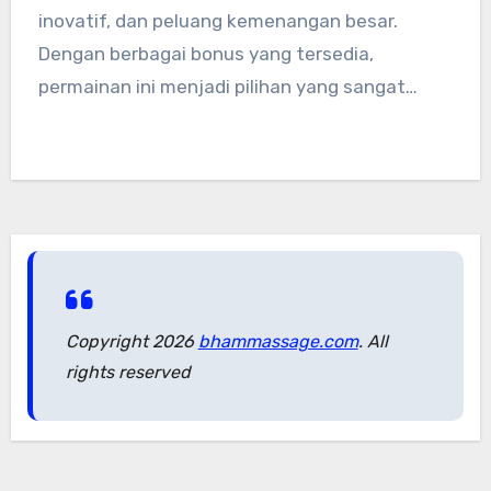
inovatif, dan peluang kemenangan besar.
Dengan berbagai bonus yang tersedia,
permainan ini menjadi pilihan yang sangat
menghibur bagi pemain yang ingin mencoba
peruntungan mereka di dunia kasino online.
Jika Anda ingin merasakan sensasi bertinju
sambil berusaha meraih kemenangan besar,
Knockout Riches adalah pilihan yang sempurna.
Copyright 2026
bhammassage.com
. All
rights reserved