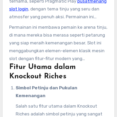
ternama, seperti Pragmatic Play
pusatmenang
ini, serta berbagai fitur yang membuatnya
slot login
, dengan tema tinju yang seru dan
begitu digemari.
atmosfer yang penuh aksi. Permainan ini
dirancang untuk memberi pengalaman yang
Permainan ini membawa pemain ke arena tinju,
mendalam kepada para pemain dengan grafis
di mana mereka bisa merasa seperti petarung
yang menarik, efek suara yang intens, dan
yang siap meraih kemenangan besar. Slot ini
tentu saja, potensi kemenangan yang besar.
menggabungkan elemen-elemen klasik mesin
slot dengan fitur-fitur modern yang
Fitur Utama dalam
meningkatkan keseruan dan peluang
kemenangan.
Knockout Riches
Simbol Petinju dan Pukulan
Kemenangan
Salah satu fitur utama dalam Knockout
Riches adalah simbol petinju yang sangat