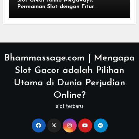
Slot Great Rhino Megaways:
Permainan Slot dengan Fitur
Megaways yang Menarik
Bhammassage.com | Mengapa
Slot Gacor adalah Pilihan
Utama di Dunia Perjudian
Online?
slot terbaru