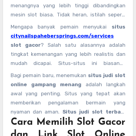
menangnya yang lebih tinggi dibandingkan
mesin slot biasa. Tidak heran, istilah seperti
slot gacor gampang menang
atau
slot
Mengapa banyak pemain menyukai
situs
gacor maxwin
sering dicari oleh para pecinta
citynailspahebersprings.com/services
judi online. Bahkan, para pemain rutin mencari
slot gacor
? Salah satu alasannya adalah
informasi tentang
slot gacor malam ini
atau
tingkat kemenangan yang lebih realistis dan
slot gacor hari ini
untuk menemukan mesin
mudah dicapai. Situs-situs ini biasanya
yang sedang berada dalam tren kemenangan
menyediakan
slot online
yang sudah diatur
Bagi pemain baru, menemukan
situs judi slot
tinggi.
dengan algoritma yang adil, sehingga pemain
online gampang menang
adalah langkah
memiliki peluang lebih besar untuk mencapai
awal yang penting. Situs yang tepat akan
slot maxwin
. Tidak hanya itu,
slot gacor
memberikan pengalaman bermain yang
gampang maxwin
juga memberikan
nyaman dan aman.
Situs judi slot terbaik
kesempatan untuk meraih kemenangan besar
Cara Memilih Slot Gacor
dan terpercaya no 1
biasanya memiliki lisensi
tanpa harus mengeluarkan modal terlalu besar.
resmi dan menyediakan berbagai jenis
slot
dan Link Slot Online