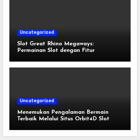
Uncategorized
Slot Great Rhino Megaways:
Permainan Slot dengan Fitur
Megaways yang Menarik
Uncategorized
Menemukan Pengalaman Bermain
Terbaik Melalui Situs Orbit4D Slot
Online