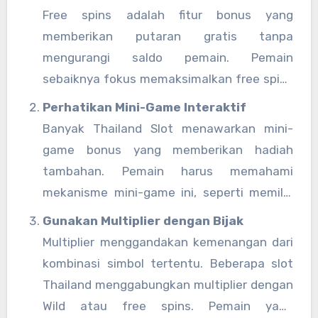
Free spins adalah fitur bonus yang
memberikan putaran gratis tanpa
mengurangi saldo pemain. Pemain
sebaiknya fokus memaksimalkan free spins
pada slot dengan RTP tinggi dan volatilitas
Perhatikan Mini-Game Interaktif
menengah, sehingga peluang menang lebih
Banyak Thailand Slot menawarkan mini-
konsisten. Strategi taruhan bertahap juga
game bonus yang memberikan hadiah
efektif diterapkan selama free spins untuk
tambahan. Pemain harus memahami
meningkatkan potensi kemenangan besar.
mekanisme mini-game ini, seperti memilih
item tertentu atau menebak simbol, agar
Gunakan Multiplier dengan Bijak
setiap putaran bonus dimanfaatkan secara
Multiplier menggandakan kemenangan dari
maksimal. Mini-game seringkali memberikan
kombinasi simbol tertentu. Beberapa slot
kemenangan yang signifikan dibanding
Thailand menggabungkan multiplier dengan
putaran reguler.
Wild atau free spins. Pemain yang