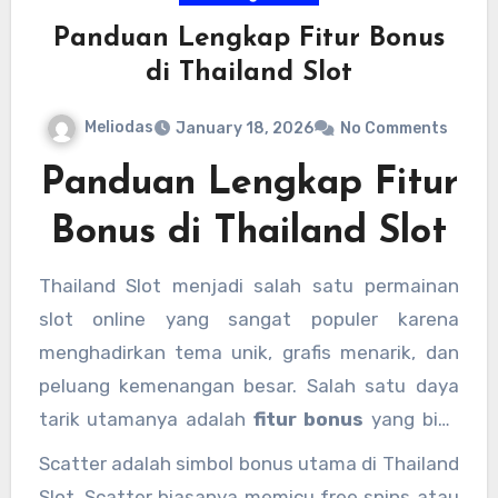
Panduan Lengkap Fitur Bonus
di Thailand Slot
Meliodas
January 18, 2026
No Comments
Panduan Lengkap Fitur
Bonus di Thailand Slot
Thailand Slot menjadi salah satu permainan
slot online yang sangat populer karena
menghadirkan tema unik, grafis menarik, dan
peluang kemenangan besar. Salah satu daya
tarik utamanya adalah
fitur bonus
yang bisa
meningkatkan kemenangan pemain tanpa
Scatter adalah simbol bonus utama di Thailand
harus menambah modal tambahan. Fitur bonus
Slot. Scatter biasanya memicu free spins atau