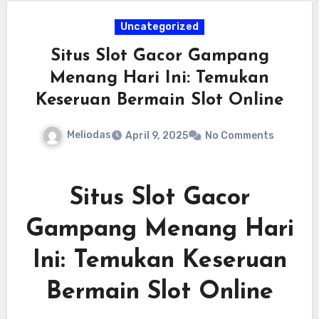
Uncategorized
Situs Slot Gacor Gampang
Menang Hari Ini: Temukan
Keseruan Bermain Slot Online
Meliodas
April 9, 2025
No Comments
Situs Slot Gacor
Gampang Menang Hari
Ini: Temukan Keseruan
Bermain Slot Online