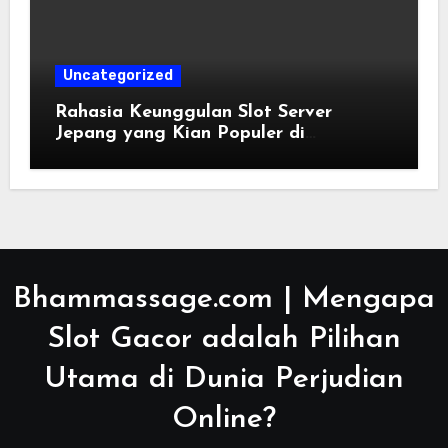
Uncategorized
Rahasia Keunggulan Slot Server
Jepang yang Kian Populer di
Kalangan Pemain
Bhammassage.com | Mengapa
Slot Gacor adalah Pilihan
Utama di Dunia Perjudian
Online?