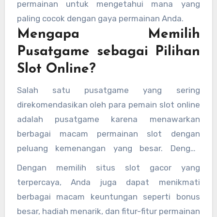
permainan untuk mengetahui mana yang
paling cocok dengan gaya permainan Anda.
Mengapa Memilih
Pusatgame sebagai Pilihan
Slot Online?
Salah satu pusatgame yang sering
direkomendasikan oleh para pemain slot online
adalah pusatgame karena menawarkan
berbagai macam permainan slot dengan
peluang kemenangan yang besar. Dengan
memilih situs slot gacor seperti ini, Anda bisa
Dengan memilih situs slot gacor yang
merasakan sensasi bermain dengan tingkat
terpercaya, Anda juga dapat menikmati
kemenangan yang lebih tinggi. Pusatgame juga
berbagai macam keuntungan seperti bonus
dikenal dengan pelayanan yang profesional
besar, hadiah menarik, dan fitur-fitur permainan