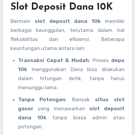
layanan
slot deposit dana
sebagai opsi
Slot Deposit Dana 10K
utamanya.
Bermain
slot deposit dana 10k
memiliki
berbagai keunggulan, terutama dalam hal
fleksibilitas dan efisiensi. Beberapa
keuntungan utama antara lain:
Transaksi Cepat & Mudah
: Proses
depo
10k
menggunakan Dana bisa dilakukan
dalam hitungan detik, tanpa harus
menunggu lama.
Tanpa Potongan
: Banyak
situs slot
gacor
yang menawarkan
slot deposit
dana 10k
tanpa biaya admin atau
potongan.