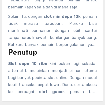
bermain kapan saja dan di mana saja.
Selain itu, dengan
slot min depo 10k
, pemain
tidak merasa terbebani. Mereka bisa
menikmati permainan dengan lebih santai
tanpa harus khawatir kehilangan banyak uang.
Bahkan, banyak pemain berpengalaman yang
Penutup
menggunakan strategi bermain perlahan
dengan modal kecil agar lebih fokus dan
Slot depo 10 ribu
kini bukan lagi sekadar
terukur.
alternatif, melainkan menjadi pilihan utama
bagi banyak pecinta slot online. Dengan modal
kecil, transaksi cepat lewat Dana, serta akses
ke berbagai
slot gacor
, pemain bisa
menikmati hiburan berkualitas dan berpeluang