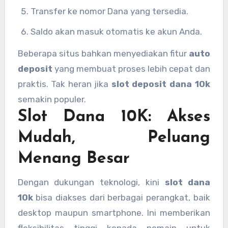
Transfer ke nomor Dana yang tersedia.
Saldo akan masuk otomatis ke akun Anda.
Beberapa situs bahkan menyediakan fitur
auto
deposit
yang membuat proses lebih cepat dan
praktis. Tak heran jika
slot deposit dana 10k
semakin populer.
Slot Dana 10K: Akses
Mudah, Peluang
Menang Besar
Dengan dukungan teknologi, kini
slot dana
10k
bisa diakses dari berbagai perangkat, baik
desktop maupun smartphone. Ini memberikan
fleksibilitas tinggi kepada pemain untuk