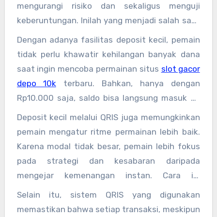
mengurangi risiko dan sekaligus menguji
keberuntungan. Inilah yang menjadi salah satu
keunggulan utama
situs depo QRIS gacor
,
Dengan adanya fasilitas deposit kecil, pemain
yaitu mendukung deposit kecil dengan proses
tidak perlu khawatir kehilangan banyak dana
cepat dan aman.
saat ingin mencoba permainan situs
slot gacor
depo 10k
terbaru. Bahkan, hanya dengan
Rp10.000 saja, saldo bisa langsung masuk ke
akun permainan. Fleksibilitas ini sangat cocok
Deposit kecil melalui QRIS juga memungkinkan
bagi pemula yang baru menjajal dunia slot
pemain mengatur ritme permainan lebih baik.
online maupun pemain berpengalaman yang
Karena modal tidak besar, pemain lebih fokus
ingin bermain hemat tanpa kehilangan peluang
pada strategi dan kesabaran daripada
menang.
mengejar kemenangan instan. Cara ini
seringkali membuat permainan terasa lebih
Selain itu, sistem QRIS yang digunakan
menyenangkan dan minim tekanan.
memastikan bahwa setiap transaksi, meskipun