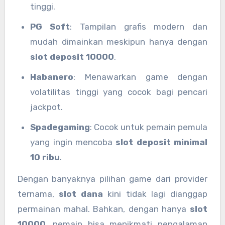
tinggi.
PG Soft
: Tampilan grafis modern dan
mudah dimainkan meskipun hanya dengan
slot deposit 10000
.
Habanero
: Menawarkan game dengan
volatilitas tinggi yang cocok bagi pencari
jackpot.
Spadegaming
: Cocok untuk pemain pemula
yang ingin mencoba
slot deposit minimal
10 ribu
.
Dengan banyaknya pilihan game dari provider
ternama,
slot dana
kini tidak lagi dianggap
permainan mahal. Bahkan, dengan hanya
slot
10000
, pemain bisa menikmati pengalaman