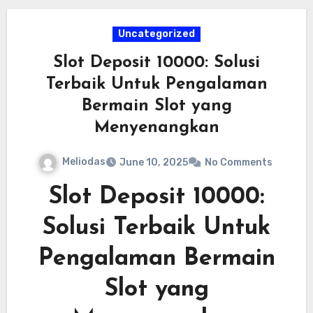
meraih kemenangan besar. Jika Anda sedang
mencari
slot deposit dana 10k
terbaik,
Uncategorized
pastikan memilih
situs slot deposit 10 ribu
Slot Deposit 10000: Solusi
yang resmi, aman, dan memiliki reputasi baik di
Terbaik Untuk Pengalaman
kalangan pemain.
Bermain Slot yang
Menyenangkan
Meliodas
June 10, 2025
No Comments
Slot Deposit 10000:
Solusi Terbaik Untuk
Pengalaman Bermain
Slot yang