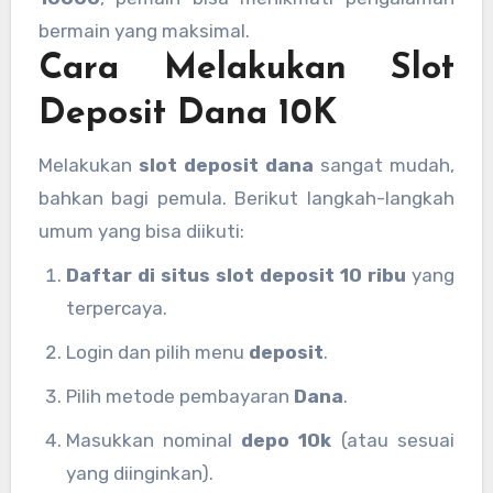
bermain yang maksimal.
Cara Melakukan Slot
Deposit Dana 10K
Melakukan
slot deposit dana
sangat mudah,
bahkan bagi pemula. Berikut langkah-langkah
umum yang bisa diikuti:
Daftar di situs slot deposit 10 ribu
yang
terpercaya.
Login dan pilih menu
deposit
.
Pilih metode pembayaran
Dana
.
Masukkan nominal
depo 10k
(atau sesuai
yang diinginkan).