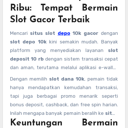
permainan slot.
Ribu: Tempat Bermain
Slot Gacor Terbaik
Mencari
situs slot
depo
10k gacor
dengan
slot depo 10k
kini semakin mudah. Banyak
platform yang menyediakan layanan
slot
deposit 10 rb
dengan sistem transaksi cepat
dan aman, terutama melalui aplikasi e-wallet
seperti Dana.
Dengan memilih
slot dana 10k
, pemain tidak
hanya mendapatkan kemudahan transaksi,
tapi juga berbagai promo menarik seperti
bonus deposit, cashback, dan free spin harian.
Inilah mengapa banyak pemain beralih ke
situs
Keuntungan Bermain
slot deposit 10 ribu
yang menyediakan