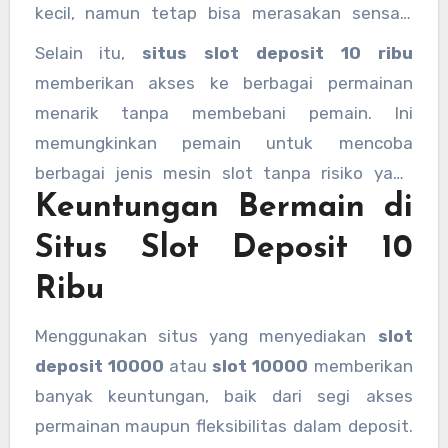
kecil, namun tetap bisa merasakan sensasi
kemenangan. Banyak situs slot terpercaya kini
Selain itu,
situs slot deposit 10 ribu
menawarkan opsi
slot 10 ribu
agar pemain
memberikan akses ke berbagai permainan
tidak perlu khawatir dengan batasan deposit
menarik tanpa membebani pemain. Ini
yang tinggi.
memungkinkan pemain untuk mencoba
berbagai jenis mesin slot tanpa risiko yang
Keuntungan Bermain di
besar. Fitur ini sangat menguntungkan,
terutama bagi pemula yang ingin mengasah
Situs Slot Deposit 10
keterampilan bermain sebelum memutuskan
Ribu
untuk melakukan deposit yang lebih besar.
Menggunakan situs yang menyediakan
slot
deposit 10000
atau
slot 10000
memberikan
banyak keuntungan, baik dari segi akses
permainan maupun fleksibilitas dalam deposit.