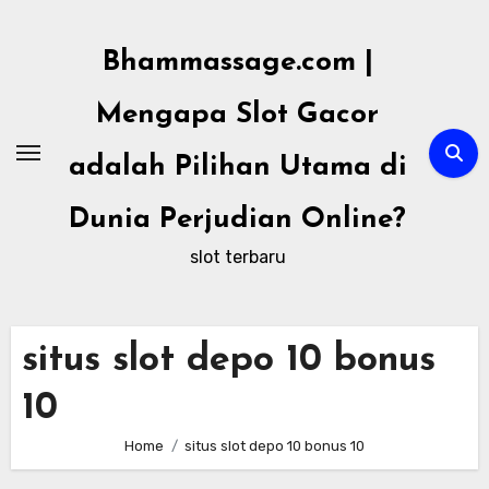
Skip
to
Bhammassage.com |
content
Mengapa Slot Gacor
adalah Pilihan Utama di
Dunia Perjudian Online?
slot terbaru
situs slot depo 10 bonus
10
Home
situs slot depo 10 bonus 10