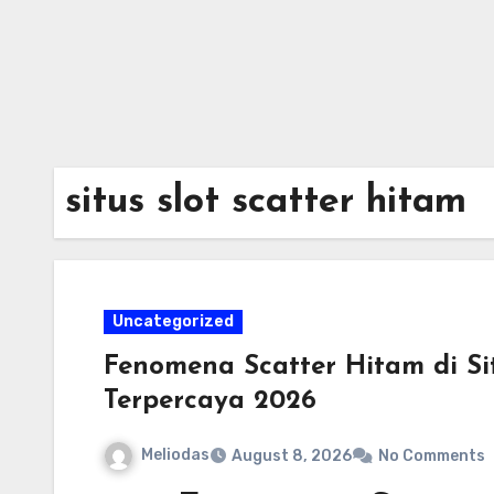
situs slot scatter hitam
Uncategorized
Fenomena Scatter Hitam di Si
Terpercaya 2026
Meliodas
August 8, 2026
No Comments