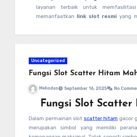
layanan terbaik untuk memfasilit
memanfaatkan
link slot resmi
yang m
slot mahjong hitam
, pemain dapat menik
Pastikan juga Anda selalu menggunak
pembaruan sistem serta informasi sepu
Uncategorized
Fungsi Slot Scatter Hitam Ma
Meliodas
September 16, 2025
No Comme
Fungsi Slot Scatte
Dalam permainan slot
scatter hitam
gacor 
merupakan simbol yang memiliki peran
kemenangan maksimal. Tidak seperti simbo