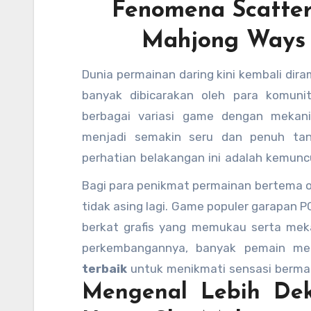
Fenomena Scatter 
Mahjong Ways 
Dunia permainan daring kini kembali di
banyak dibicarakan oleh para komunit
berbagai variasi game dengan meka
menjadi semakin seru dan penuh tan
perhatian belakangan ini adalah kemuncu
buruan utama para pemain setia di berb
Bagi para penikmat permainan bertema ori
tidak asing lagi. Game populer garapan P
berkat grafis yang memukau serta mek
perkembangannya, banyak pemain me
terbaik
untuk menikmati sensasi berma
Mengenal Lebih Dek
ketika mereka memburu kombinasi ke
dengan
scatter jackpot
.