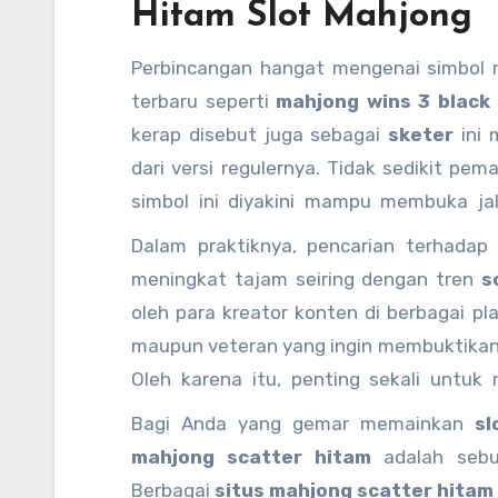
Hitam Slot Mahjong
Perbincangan hangat mengenai simbol mi
terbaru seperti
mahjong wins 3 black
kerap disebut juga sebagai
sketer
ini 
dari versi regulernya. Tidak sedikit pe
simbol ini diyakini mampu membuka ja
kemenangan yang fantastis. Kehadiran
Dalam praktiknya, pencarian terhadap
tersendiri yang membuat para pemai
meningkat tajam seiring dengan tren
s
melalui
situs slot terbaru
.
oleh para kreator konten di berbagai p
maupun veteran yang ingin membuktikan 
Oleh karena itu, penting sekali untuk
putaran permainan yang dilakukan tet
Bagi Anda yang gemar memainkan
sl
maksimal tanpa gangguan teknis.
mahjong scatter hitam
adalah sebu
Berbagai
situs mahjong scatter hitam