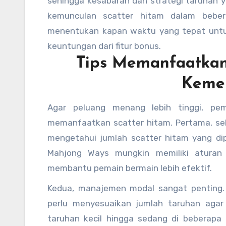
sehingga kesabaran dan strategi taruhan 
kemunculan scatter hitam dalam bebe
menentukan kapan waktu yang tepat unt
keuntungan dari fitur bonus.
Tips Memanfaatkan
Keme
Agar peluang menang lebih tinggi, pem
memanfaatkan scatter hitam. Pertama, sel
mengetahui jumlah scatter hitam yang dip
Mahjong Ways mungkin memiliki aturan
membantu pemain bermain lebih efektif.
Kedua, manajemen modal sangat penting. 
perlu menyesuaikan jumlah taruhan agar
taruhan kecil hingga sedang di beberapa 