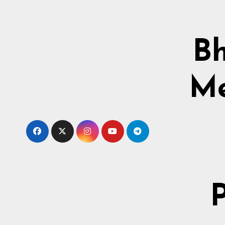
Skip
to
content
B
Me
P