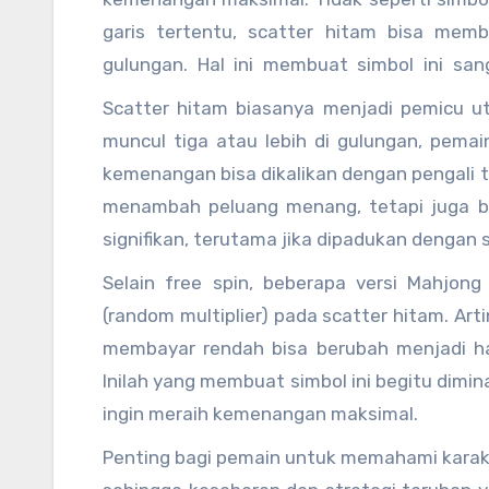
garis tertentu, scatter hitam bisa memb
gulungan. Hal ini membuat simbol ini sa
kesempatan tambahan dalam permainan.
Scatter hitam biasanya menjadi pemicu uta
muncul tiga atau lebih di gulungan, pem
kemenangan bisa dikalikan dengan pengali t
menambah peluang menang, tetapi juga b
signifikan, terutama jika dipadukan dengan si
Selain free spin, beberapa versi Mahjo
(random multiplier) pada scatter hitam. Art
membayar rendah bisa berubah menjadi had
Inilah yang membuat simbol ini begitu dimi
ingin meraih kemenangan maksimal.
Penting bagi pemain untuk memahami karakter