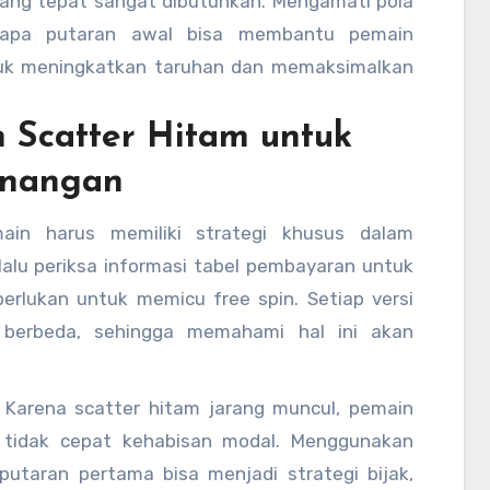
yang tepat sangat dibutuhkan. Mengamati pola
rapa putaran awal bisa membantu pemain
uk meningkatkan taruhan dan memaksimalkan
 Scatter Hitam untuk
nangan
ain harus memiliki strategi khusus dalam
alu periksa informasi tabel pembayaran untuk
erlukan untuk memicu free spin. Setiap versi
 berbeda, sehingga memahami hal ini akan
Karena scatter hitam jarang muncul, pemain
 tidak cepat kehabisan modal. Menggunakan
putaran pertama bisa menjadi strategi bijak,