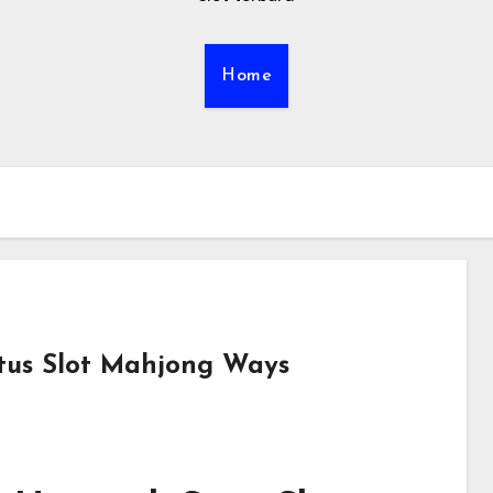
Home
tus Slot Mahjong Ways