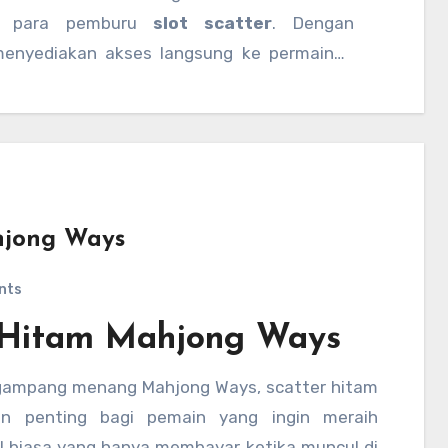
asi para pemburu
slot scatter
. Dengan
enyediakan akses langsung ke permainan
mati fitur-fitur modern dengan lebih lancar.
an
link slot terbaru
agar tidak ketinggalan
tar
mahjong slot
paling gacor saat ini.
hjong Ways
nts
r Hitam Mahjong Ways
gampang menang Mahjong Ways, scatter hitam
an penting bagi pemain yang ingin meraih
l biasa yang hanya membayar ketika muncul di