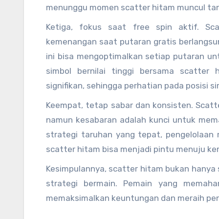
menunggu momen scatter hitam muncul tanpa
Ketiga, fokus saat free spin aktif. Sc
kemenangan saat putaran gratis berlangsun
ini bisa mengoptimalkan setiap putaran un
simbol bernilai tinggi bersama scatter 
signifikan, sehingga perhatian pada posisi s
Keempat, tetap sabar dan konsisten. Scatt
namun kesabaran adalah kunci untuk mema
strategi taruhan yang tepat, pengelolaan
scatter hitam bisa menjadi pintu menuju 
Kesimpulannya, scatter hitam bukan hanya 
strategi bermain. Pemain yang memaham
memaksimalkan keuntungan dan meraih pen