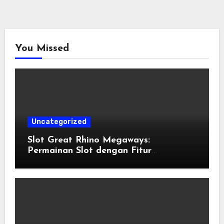
You Missed
Uncategorized
Slot Great Rhino Megaways:
Permainan Slot dengan Fitur
Megaways yang Menarik