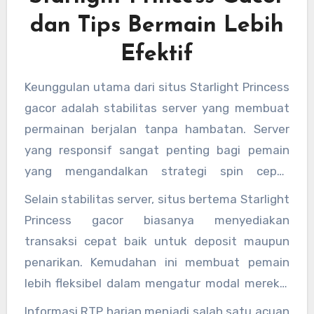
memaksimalkan peluang mendapatkan pengali
pada tumble berikutnya. Ketika pengali 50x
besar.
dan Tips Bermain Lebih
atau 100x muncul bersamaan tumble panjang,
hasilnya bisa sangat besar bahkan dari taruhan
Efektif
kecil. Ini menjadi alasan mengapa banyak
Keunggulan utama dari situs Starlight Princess
pemain lebih fokus mengejar scatter daripada
gacor adalah stabilitas server yang membuat
hanya mengandalkan putaran biasa.
permainan berjalan tanpa hambatan. Server
yang responsif sangat penting bagi pemain
yang mengandalkan strategi spin cepat
seperti turbo atau auto spin. Keterlambatan
Selain stabilitas server, situs bertema Starlight
sedikit saja dapat mengganggu ritme
Princess gacor biasanya menyediakan
permainan dan memengaruhi hasil yang
transaksi cepat baik untuk deposit maupun
seharusnya lebih baik. Dengan server stabil,
penarikan. Kemudahan ini membuat pemain
pemain dapat menjalankan strategi tanpa
lebih fleksibel dalam mengatur modal mereka,
terganggu dan menikmati permainan dengan
terutama ketika ingin bermain pada jam-jam
Informasi RTP harian menjadi salah satu acuan