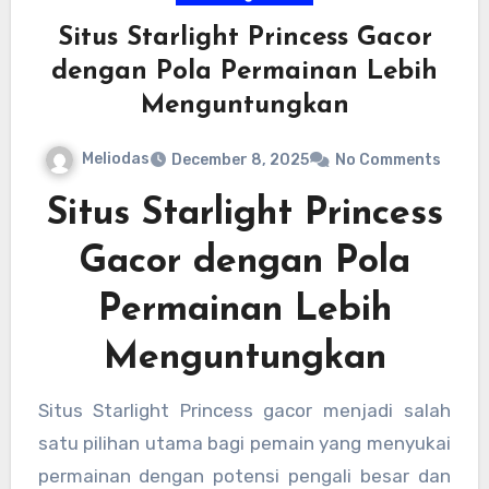
Situs Starlight Princess Gacor
dengan Pola Permainan Lebih
Menguntungkan
Meliodas
December 8, 2025
No Comments
Situs Starlight Princess
Gacor dengan Pola
Permainan Lebih
Menguntungkan
Situs Starlight Princess gacor menjadi salah
satu pilihan utama bagi pemain yang menyukai
permainan dengan potensi pengali besar dan