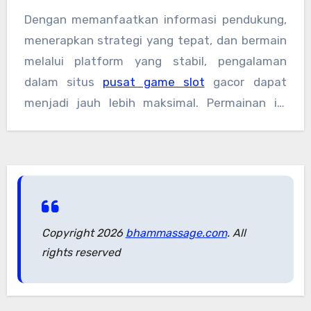
fantasi yang dibawanya memberikan
bertahap. Strategi lainnya adalah fokus pada
Dengan memanfaatkan informasi pendukung,
pengalaman bermain yang menyenangkan.
pembelian free spin ketika permainan terlihat
menerapkan strategi yang tepat, dan bermain
menunjukkan tanda bagus, seperti pengali
melalui platform yang stabil, pengalaman
yang sering muncul atau scatter yang hampir
dalam situs
pusat game slot
gacor dapat
mengenai kombinasi penuh. Pembelian free
menjadi jauh lebih maksimal. Permainan ini
spin menjadi pilihan yang efektif ketika pemain
menawarkan sensasi yang seru, peluang besar
ingin langsung masuk ke mode bonus tanpa
dari fitur tumble, serta kesempatan meraih
harus menunggu putaran alami.
kemenangan besar dalam waktu singkat jika
pemain mampu membaca ritme dengan baik.
Permainan yang cepat, visual menarik, dan
potensi pengali besar menjadikannya salah
Copyright 2026
bhammassage.com
. All
satu pilihan favorit bagi banyak pemain yang
rights reserved
mencari hiburan sekaligus peluang
kemenangan menarik.