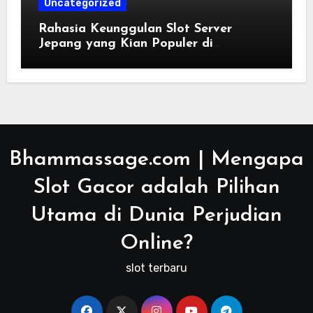
Uncategorized
Rahasia Keunggulan Slot Server
Jepang yang Kian Populer di
Kalangan Pemain
Bhammassage.com | Mengapa
Slot Gacor adalah Pilihan
Utama di Dunia Perjudian
Online?
slot terbaru