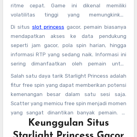
ritme cepat. Game ini dikenal memiliki
volatilitas tinggi yang memungkinkan
kemenangan besar muncul dalam waktu
Di situs
slot princess
gacor, pemain biasanya
singkat, terutama ketika fitur tumble bekerja
mendapatkan akses ke data pendukung
dengan baik. Setiap simbol yang pecah
seperti jam gacor, pola spin harian, hingga
memberikan peluang tambahan untuk memicu
informasi RTP yang sedang naik. Informasi ini
kombinasi lainnya, sehingga satu putaran saja
sering dimanfaatkan oleh pemain untuk
bisa menghasilkan rangkaian kemenangan
menentukan kapan waktu terbaik memulai
Salah satu daya tarik Starlight Princess adalah
yang lebih panjang. Hal inilah yang membuat
permainan. Banyak pemain berpengalaman
fitur free spin yang dapat memberikan potensi
permainan ini terasa menarik, karena pemain
memulai sesi dengan spin kecil untuk
kemenangan besar dalam satu sesi saja.
tidak hanya bergantung pada satu kombinasi,
membaca ritme, seperti apakah pengali sering
Scatter yang memicu free spin menjadi momen
tetapi juga pada rangkaian tumble yang terus
muncul atau apakah tumble berlangsung
yang sangat dinantikan banyak pemain. Di
berlanjut.
stabil. Ketika tanda-tanda gacor terlihat jelas,
Keunggulan Situs
dalam mode ini, semua pengali yang muncul
mereka mulai menaikkan taruhan untuk
akan langsung terakumulasi dan diterapkan
Starlight Princess Gacor