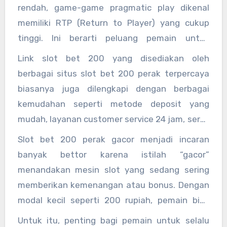
besar yang meskipun menawarkan keuntungan
rendah, game-game pragmatic play dikenal
besar, namun juga berisiko kehilangan modal
memiliki RTP (Return to Player) yang cukup
lebih cepat.
tinggi. Ini berarti peluang pemain untuk
mendapatkan kemenangan secara konsisten
Link slot bet 200 yang disediakan oleh
lebih besar, terutama jika strategi yang
berbagai situs slot bet 200 perak terpercaya
digunakan tepat. Selain itu, banyak slot gacor
biasanya juga dilengkapi dengan berbagai
bet 200 yang sedang populer dan sering
kemudahan seperti metode deposit yang
memberikan jackpot atau bonus besar
mudah, layanan customer service 24 jam, serta
meskipun hanya dengan taruhan kecil.
sistem withdrawal cepat. Hal ini tentu menjadi
Slot bet 200 perak gacor menjadi incaran
nilai tambah bagi pemain yang mengutamakan
banyak bettor karena istilah “gacor”
kenyamanan dan keamanan saat bermain.
menandakan mesin slot yang sedang sering
memberikan kemenangan atau bonus. Dengan
modal kecil seperti 200 rupiah, pemain bisa
merasakan sensasi menang besar yang
Untuk itu, penting bagi pemain untuk selalu