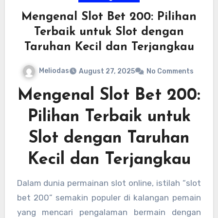
Mengenal Slot Bet 200: Pilihan
Terbaik untuk Slot dengan
Taruhan Kecil dan Terjangkau
Meliodas
August 27, 2025
No Comments
Mengenal Slot Bet 200:
Pilihan Terbaik untuk
Slot dengan Taruhan
Kecil dan Terjangkau
Dalam dunia permainan slot online, istilah “slot
bet 200” semakin populer di kalangan pemain
yang mencari pengalaman bermain dengan