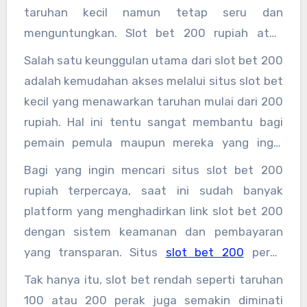
taruhan kecil namun tetap seru dan
menguntungkan. Slot bet 200 rupiah atau
sering disebut juga slot bet 200 perak
Salah satu keunggulan utama dari slot bet 200
merupakan opsi terbaik bagi pemain yang ingin
adalah kemudahan akses melalui situs slot bet
menikmati keseruan slot tanpa harus
kecil yang menawarkan taruhan mulai dari 200
mengeluarkan modal besar. Banyak situs slot
rupiah. Hal ini tentu sangat membantu bagi
bet 200 menyediakan layanan ini sebagai
pemain pemula maupun mereka yang ingin
bentuk kemudahan bagi para bettor yang ingin
mencoba peruntungan tanpa tekanan modal
Bagi yang ingin mencari situs slot bet 200
memulai taruhan dengan modal minim namun
besar. Selain itu, slot pragmatic bet 200
rupiah terpercaya, saat ini sudah banyak
tetap bisa meraih kemenangan.
menjadi salah satu favorit karena
platform yang menghadirkan link slot bet 200
pengembang pragmatic play menyediakan
dengan sistem keamanan dan pembayaran
permainan dengan fitur menarik dan peluang
yang transparan. Situs
slot bet 200
perak
menang yang cukup besar meskipun hanya
terbaru juga terus bermunculan dengan
Tak hanya itu, slot bet rendah seperti taruhan
dengan taruhan kecil.
berbagai bonus menarik dan fitur unggulan
100 atau 200 perak juga semakin diminati