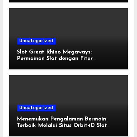
Uncategorized
Slot Great Rhino Megaways:
Permainan Slot dengan Fitur
Megaways yang Menarik
Uncategorized
Menemukan Pengalaman Bermain
Terbaik Melalui Situs Orbit4D Slot
Online