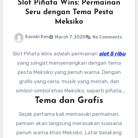
Slot Piñata Wins: Permainan
Seru dengan Tema Pesta
Meksiko
Kaneki Ken
March 7, 2025
No Comments
Slot Piñata Wins adalah permainan
slot 5 ribu
yang sangat menyenangkan dengan tema
pesta Meksiko yang penuh warna. Dengan
grafis yang ceria, musik yang meriah, dan
simbol-simbol khas Meksiko, seperti piñata,
Tema dan Grafis
sombrero, dan taco, game ini menghadirkan
pengalaman bermain yang menghibur dan seru.
Sejak pertama kali memasuki permainan,
Dikembangkan oleh penyedia perangkat lunak
pemain akan langsung merasakan suasana
terkemuka, Piñata Wins membawa pemain
penuh warna khas Meksiko. Latar belakang
dalam petualangan menyenankan di dunia