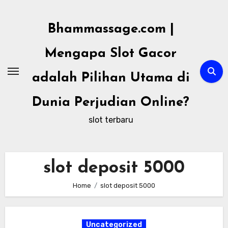
Skip
to
Bhammassage.com |
content
Mengapa Slot Gacor
adalah Pilihan Utama di
Dunia Perjudian Online?
slot terbaru
slot deposit 5000
Home
slot deposit 5000
Uncategorized