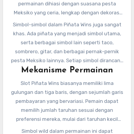
permainan dihiasi dengan suasana pesta
hiburan khas Meksiko. Artikel ini akan
Meksiko yang ceria, lengkap dengan dekorasi
membahas lebih lanjut tentang fitur,
seperti bunga, lampu-lampu warna-warni, dan
Simbol-simbol dalam Piñata Wins juga sangat
mekanisme permainan, dan alasan mengapa
tentu saja, piñata yang ikonik. Grafis yang
khas. Ada piñata yang menjadi simbol utama,
slot Piñata Wins menjadi pilihan favorit para
tajam dan animasi yang halus membuat
serta berbagai simbol lain seperti taco,
penggemar game slot.
permainan ini sangat menyenangkan untuk
sombrero, gitar, dan berbagai pernak-pernik
dimainkan, baik untuk pemula maupun pemain
pesta Meksiko lainnya. Setiap simbol dirancang
berpengalaman.
Mekanisme Permainan
dengan detail yang sangat menarik,
menciptakan suasana yang ceria dan penuh
Slot Piñata Wins biasanya memiliki lima
semangat.
gulungan dan tiga baris, dengan sejumlah garis
pembayaran yang bervariasi. Pemain dapat
memilih jumlah taruhan sesuai dengan
preferensi mereka, mulai dari taruhan kecil
hingga taruhan besar. Yang membuat Piñata
Simbol wild dalam permainan ini dapat