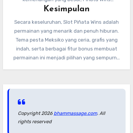
Kesimpulan
menawarkan pengalaman bermain yang seru
dan menguntungkan.
Secara keseluruhan, Slot Piñata Wins adalah
permainan yang menarik dan penuh hiburan.
Tema pesta Meksiko yang ceria, grafis yang
indah, serta berbagai fitur bonus membuat
permainan ini menjadi pilihan yang sempurna
bagi para penggemar slot. Jika Anda mencari
slot yang menyenangkan dan penuh warna,
Piñata Wins bisa menjadi pilihan yang tepat
untuk dicoba.
Copyright 2026
bhammassage.com
. All
rights reserved