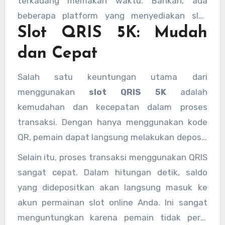
terkadang memakan waktu. Bahkan, ada
platform pembayaran digital, seperti OVO,
beberapa platform yang menyediakan slot
GoPay, Dana, dan lain sebagainya.
Slot QRIS 5K: Mudah
depo QRIS dengan nominal rendah, seperti
slot
QRIS 5K
, yang memungkinkan pemain untuk
dan Cepat
melakukan deposit hanya dengan Rp 5.000
saja. Hal ini sangat menarik, terutama bagi
Salah satu keuntungan utama dari
mereka yang baru memulai dan ingin mencoba
menggunakan
slot QRIS 5K
adalah
bermain slot tanpa mengeluarkan banyak
kemudahan dan kecepatan dalam proses
uang.
transaksi. Dengan hanya menggunakan kode
QR, pemain dapat langsung melakukan deposit
tanpa harus repot memasukkan nomor
Selain itu, proses transaksi menggunakan QRIS
rekening atau mencari kode bank. Cukup
sangat cepat. Dalam hitungan detik, saldo
dengan scan QRIS yang tersedia di platform
yang didepositkan akan langsung masuk ke
slot online, pemain bisa langsung mentransfer
akun permainan slot online Anda. Ini sangat
saldo dari aplikasi pembayaran digital mereka.
menguntungkan karena pemain tidak perlu