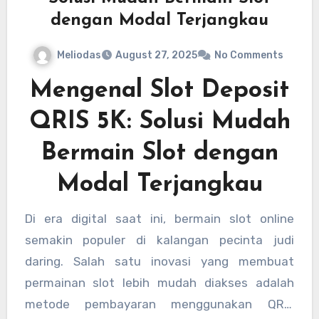
dengan Modal Terjangkau
Meliodas
August 27, 2025
No Comments
Mengenal Slot Deposit
QRIS 5K: Solusi Mudah
Bermain Slot dengan
Modal Terjangkau
Di era digital saat ini, bermain slot online
semakin populer di kalangan pecinta judi
daring. Salah satu inovasi yang membuat
permainan slot lebih mudah diakses adalah
metode pembayaran menggunakan QRIS