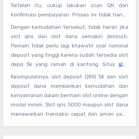
kemenangan yang adil dan menarik.
Setelah itu, cukup lakukan scan QR dan
konfirmasi pembayaran. Proses ini tidak hanya
mudah tapi juga aman karena QRIS merupakan
Dengan kemudahan tersebut, tidak heran jika
standar pembayaran nasional yang diawasi
slot qris dan slot dana semakin diminati.
oleh Bank Indonesia. Begitu juga dengan slot
Pemain tidak perlu lagi khawatir soal nominal
deposit dana, cukup masuk ke aplikasi dompet
deposit yang tinggi karena sudah tersedia slot
digital, pilih metode pembayaran slot dana, dan
depo 5k yang ramah di kantong. Situs
slot
transaksi pun selesai dalam hitungan detik.
gacor hari ini
terbaru pun terus berkembang
Kesimpulannya, slot deposit QRIS 5K dan slot
menawarkan berbagai promo menarik untuk
deposit dana memberikan kemudahan dan
slot 5 ribu agar pengalaman bermain semakin
kenyamanan dalam bermain slot online dengan
seru dan menguntungkan.
modal minim. Slot qris 5000 maupun slot dana
menawarkan transaksi cepat dan aman yang
cocok untuk semua kalangan. Bagi yang ingin
mulai mencoba peruntungan di dunia slot,