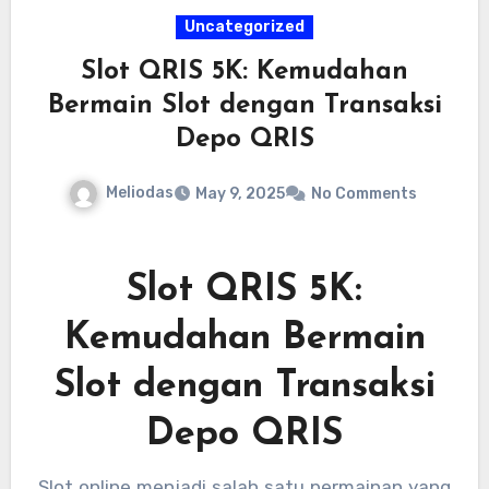
menggunakan slot depo 5k atau slot deposit 5
Uncategorized
ribu menjadi langkah tepat agar bisa bermain
Slot QRIS 5K: Kemudahan
tanpa tekanan modal besar. Dengan demikian,
Bermain Slot dengan Transaksi
nikmati sensasi permainan slot yang seru dan
Depo QRIS
praktis melalui metode deposit QRIS dan dana
sekarang juga!
Meliodas
May 9, 2025
No Comments
Slot QRIS 5K:
Kemudahan Bermain
Slot dengan Transaksi
Depo QRIS
Slot online menjadi salah satu permainan yang