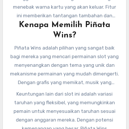
menebak warna kartu yang akan keluar. Fitur
ini memberikan tantangan tambahan dan
Kenapa Memilih Piñata
memungkinkan pemain untuk meningkatkan
kemenangan mereka dengan cepat, meskipun
Wins?
tentu saja ada risiko yang terkait.
Piñata Wins adalah pilihan yang sangat baik
bagi mereka yang mencari permainan slot yang
menyenangkan dengan tema yang unik dan
mekanisme permainan yang mudah dimengerti.
Dengan grafis yang memikat, musik yang
meriah, serta berbagai fitur bonus yang
Keuntungan lain dari slot ini adalah variasi
menguntungkan, permainan ini cocok untuk
taruhan yang fleksibel, yang memungkinkan
semua jenis pemain.
pemain untuk menyesuaikan taruhan sesuai
dengan anggaran mereka. Dengan potensi
kemenangan yang besar, Piñata Wins