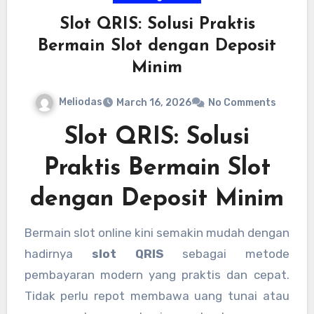
Slot QRIS: Solusi Praktis
Bermain Slot dengan Deposit
Minim
Meliodas
March 16, 2026
No Comments
Slot QRIS: Solusi
Praktis Bermain Slot
dengan Deposit Minim
Bermain slot online kini semakin mudah dengan
hadirnya
slot QRIS
sebagai metode
pembayaran modern yang praktis dan cepat.
Tidak perlu repot membawa uang tunai atau