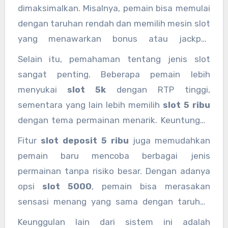
menyediakan promo khusus untuk
slot qris 5k
dimaksimalkan. Misalnya, pemain bisa memulai
atau
slot qris 5rb
, yang menambah
dengan taruhan rendah dan memilih mesin slot
kesempatan menang bagi pemain dengan
yang menawarkan bonus atau jackpot
modal kecil.
progresif. Dengan kombinasi strategi tepat
Selain itu, pemahaman tentang jenis slot
dan pemilihan
slot deposit qris 5000
,
sangat penting. Beberapa pemain lebih
peluang mendapatkan kemenangan tetap
menyukai
slot 5k
dengan RTP tinggi,
tinggi meski menggunakan modal hanya
slot
sementara yang lain lebih memilih
slot 5 ribu
deposit 5k
atau
depo 5000
.
dengan tema permainan menarik. Keuntungan
menggunakan
slot deposit 5rb
adalah
Fitur
slot deposit 5 ribu
juga memudahkan
fleksibilitas dalam memilih mesin slot, sehingga
pemain baru mencoba berbagai jenis
pemain bisa menyesuaikan strategi
permainan tanpa risiko besar. Dengan adanya
berdasarkan modal yang dimiliki.
opsi
slot 5000
, pemain bisa merasakan
sensasi menang yang sama dengan taruhan
besar, namun dengan modal minim. Bagi
Keunggulan lain dari sistem ini adalah