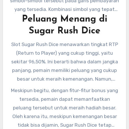
simbol-simbol tersebut pada garis pembayaran
yang tersedia. Kombinasi simbol yang tepat
Peluang Menang di
akan memberikan kemenangan sesuai dengan
tabel pembayaran yang ada.
Sugar Rush Dice
Slot Sugar Rush Dice menawarkan tingkat RTP
(Return to Player) yang cukup tinggi, yaitu
sekitar 96,50%. Ini berarti bahwa dalam jangka
panjang, pemain memiliki peluang yang cukup
besar untuk meraih kemenangan. Namun,
seperti halnya permainan slot lainnya,
Meskipun begitu, dengan fitur-fitur bonus yang
kemenangan tidak dapat dijamin karena
tersedia, pemain dapat memanfaatkan
permainan ini berbasis pada sistem RNG
peluang tersebut untuk meraih hadiah besar.
(Random Number Generator), yang membuat
Oleh karena itu, meskipun kemenangan besar
setiap putaran bersifat acak.
tidak bisa dijamin, Sugar Rush Dice tetap