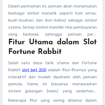
sering dikaitkan dengan kemakmuran, rezeki,
Dalam permainan ini, pemain akan menemukan
dan peluang baik. Dengan tampilan visual yang
berbagai simbol menarik seperti koin emas,
cerah serta animasi yang halus, permainan ini
buah-buahan, dan ikon kelinci sebagai simbol
dirancang untuk memberikan pengalaman
utama. Setiap simbol memiliki nilai pembayaran
bermain yang ringan namun tetap
yang berbeda, sehingga pemain perlu
menegangkan.
Fitur Utama dalam Slot
memahami kombinasi yang tepat untuk
mendapatkan kemenangan maksimal.
Fortune Rabbit
Salah satu daya tarik utama dari
Fortune
Rabbit
slot bet 200
adalah fitur-fiturnya yang
interaktif dan mudah dipahami oleh pemain
pemula. Game ini biasanya menawarkan
sistem gulungan (reels) yang sederhana,
namun tetap dilengkapi dengan fitur bonus
Beberapa fitur yang sering ditemui dalam