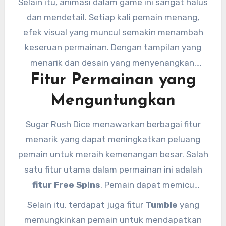
Selain itu, animasi dalam game ini sangat halus
menghadirkan simbol-simbol permen yang
dan mendetail. Setiap kali pemain menang,
beraneka warna, seperti lolipop, permen karet,
efek visual yang muncul semakin menambah
dan kue, yang semakin memperkaya
keseruan permainan. Dengan tampilan yang
pengalaman visual para pemain.
menarik dan desain yang menyenangkan,
Fitur Permainan yang
Sugar Rush Dice berhasil menciptakan
atmosfer yang cocok untuk mereka yang ingin
Menguntungkan
bermain slot dengan cara yang menyenangkan.
Sugar Rush Dice menawarkan berbagai fitur
menarik yang dapat meningkatkan peluang
pemain untuk meraih kemenangan besar. Salah
satu fitur utama dalam permainan ini adalah
fitur Free Spins
. Pemain dapat memicu
putaran gratis dengan mendapatkan simbol
Selain itu, terdapat juga fitur
Tumble
yang
scatter pada gulungan. Selama Free Spins,
memungkinkan pemain untuk mendapatkan