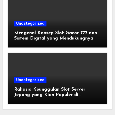
Uncategorized
Mengenal Konsep Slot Gacor 777 dan
Sistem Digital yang Mendukungnya
Uncategorized
Rahasia Keunggulan Slot Server
Jepang yang Kian Populer di
Kalangan Pemain