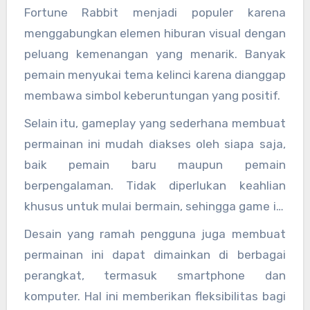
Fortune Rabbit
menjadi populer karena
menggabungkan elemen hiburan visual dengan
peluang kemenangan yang menarik. Banyak
pemain menyukai tema kelinci karena dianggap
membawa simbol keberuntungan yang positif.
Selain itu, gameplay yang sederhana membuat
permainan ini mudah diakses oleh siapa saja,
baik pemain baru maupun pemain
berpengalaman. Tidak diperlukan keahlian
khusus untuk mulai bermain, sehingga game ini
menjadi salah satu pilihan favorit di berbagai
Desain yang ramah pengguna juga membuat
platform slot online.
permainan ini dapat dimainkan di berbagai
perangkat, termasuk smartphone dan
komputer. Hal ini memberikan fleksibilitas bagi