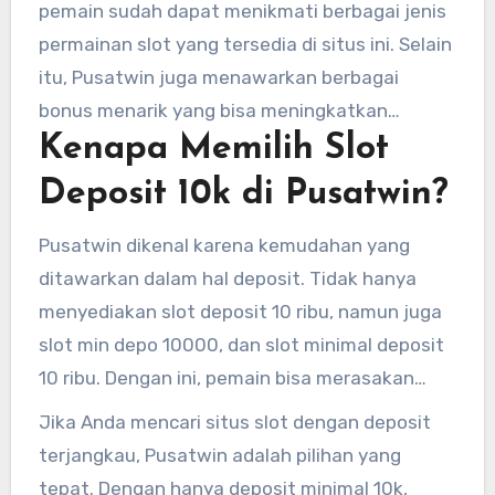
pemain sudah dapat menikmati berbagai jenis
pemain pemula yang ingin mencoba
permainan slot yang tersedia di situs ini. Selain
peruntungan mereka di dunia slot online.
itu, Pusatwin juga menawarkan berbagai
bonus menarik yang bisa meningkatkan
Kenapa Memilih Slot
peluang kemenangan. Pemain bisa menikmati
banyak putaran gratis, bonus deposit, dan
Deposit 10k di Pusatwin?
promosi lainnya yang membuat pengalaman
bermain semakin menyenangkan.
Pusatwin dikenal karena kemudahan yang
ditawarkan dalam hal deposit. Tidak hanya
menyediakan slot deposit 10 ribu, namun juga
slot min depo 10000, dan slot minimal deposit
10 ribu. Dengan ini, pemain bisa merasakan
berbagai permainan slot yang gacor dan penuh
Jika Anda mencari situs slot dengan deposit
dengan peluang kemenangan besar tanpa
terjangkau, Pusatwin adalah pilihan yang
perlu mengeluarkan modal besar.
tepat. Dengan hanya deposit minimal 10k,