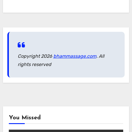
Copyright 2026
bhammassage.com
. All
rights reserved
You Missed