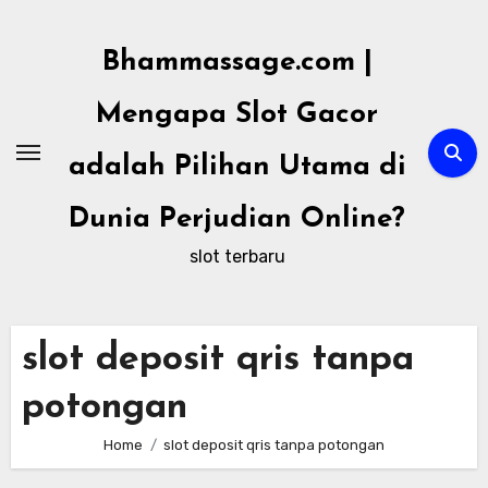
Skip
to
Bhammassage.com |
content
Mengapa Slot Gacor
adalah Pilihan Utama di
Dunia Perjudian Online?
slot terbaru
slot deposit qris tanpa
potongan
Home
slot deposit qris tanpa potongan