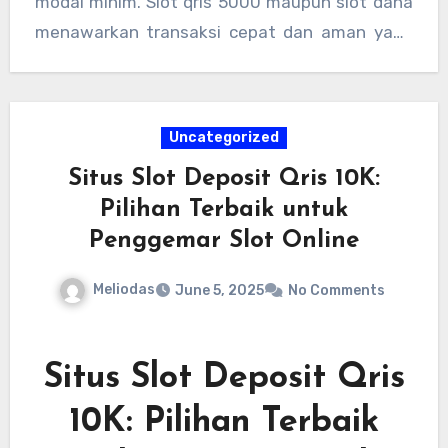
modal minim. Slot qris 5000 maupun slot dana
menawarkan transaksi cepat dan aman yang
cocok untuk semua kalangan. Bagi yang ingin
mulai mencoba peruntungan di dunia slot,
menggunakan slot depo 5k atau slot deposit 5
Uncategorized
ribu menjadi langkah tepat agar bisa bermain
Situs Slot Deposit Qris 10K:
tanpa tekanan modal besar. Dengan demikian,
Pilihan Terbaik untuk
nikmati sensasi permainan slot yang seru dan
Penggemar Slot Online
praktis melalui metode deposit QRIS dan dana
sekarang juga!
Meliodas
June 5, 2025
No Comments
Situs Slot Deposit Qris
10K: Pilihan Terbaik