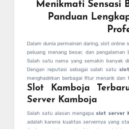
Menikmati Sensasi 
Panduan Lengkap
Prof
Dalam dunia permainan daring, slot online
peluang menang besar, dan pengalaman be
Salah satu nama yang semakin banyak di
Dengan reputasi sebagai salah satu
slo
menghadirkan berbagai fitur menarik dan 
Slot Kamboja Terbar
yang mencari
slot Kamboja asli
, memahami
slot menjadi langkah penting untuk meraih
Server Kamboja
Salah satu alasan mengapa
slot server 
adalah karena kualitas servernya yang st