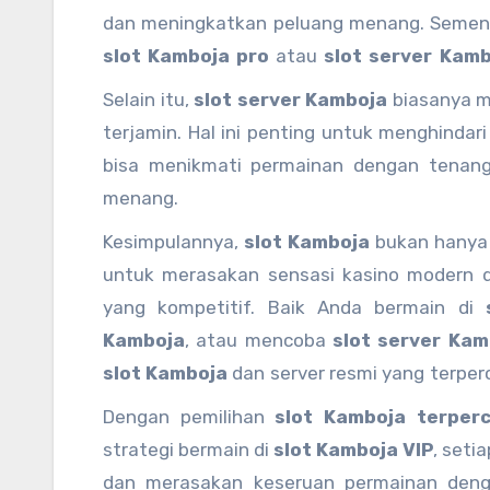
dan meningkatkan peluang menang. Sement
slot Kamboja pro
atau
slot server Kam
besar dan potensi kemenangan lebih tinggi.
Selain itu,
slot server Kamboja
biasanya m
terjamin. Hal ini penting untuk menghindari
bisa menikmati permainan dengan tenang,
menang.
Kesimpulannya,
slot Kamboja
bukan hanya 
untuk merasakan sensasi kasino modern 
yang kompetitif. Baik Anda bermain di
Kamboja
, atau mencoba
slot server Kam
slot Kamboja
dan server resmi yang terpe
lebih menyenangkan, aman, dan tentunya 
Dengan pemilihan
slot Kamboja terper
strategi bermain di
slot Kamboja VIP
, set
dan merasakan keseruan permainan dengan