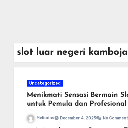
slot luar negeri kamboja
Uncategorized
Menikmati Sensasi Bermain S
untuk Pemula dan Profesional
Meliodas
December 4, 2025
No Commen