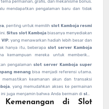
 tema permainan, grafis, dan mekanisme bonus.
alu mendapatkan pengalaman baru dan tidak
ya
, penting untuk memilih
slot Kamboja resmi
ini.
Situs slot Kamboja
biasanya menyediakan
 VIP
, yang menawarkan hadiah lebih besar dan
dak hanya itu, beberapa
slot server Kamboja
na kemampuan mereka untuk memberikan
enjadi favorit bagi para pemain yang ingin
sakan pengalaman
slot server Kamboja super
pang menang
bisa menjadi referensi utama.
at memastikan keamanan akun dan transaksi
mboja
, yang memudahkan akses ke permainan
i ini juga menjamin bahwa Anda bermain di
slot
n Kemenangan di Slot
 yang kompetitif.