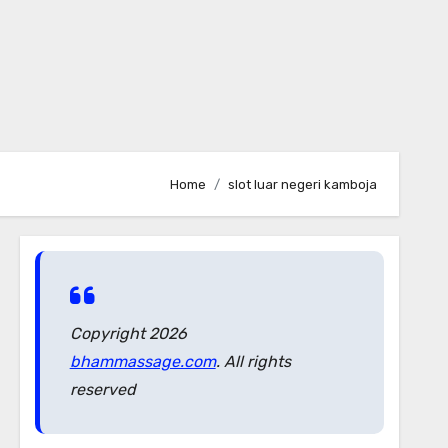
Home
slot luar negeri kamboja
Copyright 2026
bhammassage.com
. All rights
reserved