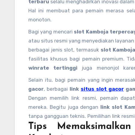
terbaru
selalu menghadirkan inovasi dalam
Hal ini membuat para pemain merasa sel
monoton.
Bagi yang mencari
slot Kamboja terperca
atau situs resmi yang menyediakan layanan 
berbagai jenis slot, termasuk
slot Kamboja
fasilitas khusus bagi pemain premium. Ti
winrate tertinggi
juga menonjol kare
kemenangan lebih konsisten, sehingga m
Selain itu, bagi pemain yang ingin mera
mengoptimalkan peluang menang.
gacor
, berbagai
link
situs slot gacor
gam
Dengan memilih link resmi, pemain dap
mereka. Begitu juga dengan
link slot Ka
tanpa gangguan teknis. Pemilihan link resm
Tips Memaksimalka
Kamboja gacor
dengan tingkat kemenangan