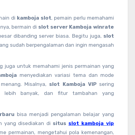
main di
kamboja slot
, pemain perlu memahami
lnya, bermain di
slot server Kamboja winrate
sar dibanding server biasa. Begitu juga,
slot
 yang sudah berpengalaman dan ingin mengasah
ting juga untuk memahami jenis permainan yang
amboja
menyediakan variasi tema dan mode
 menang. Misalnya,
slot Kamboja VIP
sering
n lebih banyak, dan fitur tambahan yang
rbaru
bisa menjadi pengalaman belajar yang
 yang disediakan di
situs
slot kamboja vip
me permainan, mengetahui pola kemenangan,