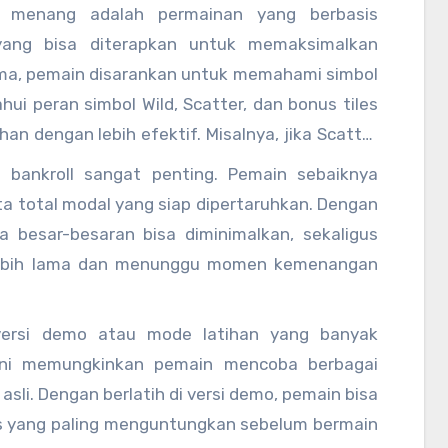
menang adalah permainan yang berbasis
yang bisa diterapkan untuk memaksimalkan
ama, pemain disarankan untuk memahami simbol
ui peran simbol Wild, Scatter, dan bonus tiles
 dengan lebih efektif. Misalnya, jika Scatter
ikan jumlah taruhan agar potensi kemenangan
bankroll sangat penting. Pemain sebaiknya
a total modal yang siap dipertaruhkan. Dengan
ra besar-besaran bisa diminimalkan, sekaligus
lebih lama dan menunggu momen kemenangan
versi demo atau mode latihan yang banyak
e ini memungkinkan pemain mencoba berbagai
li. Dengan berlatih di versi demo, pemain bisa
s yang paling menguntungkan sebelum bermain