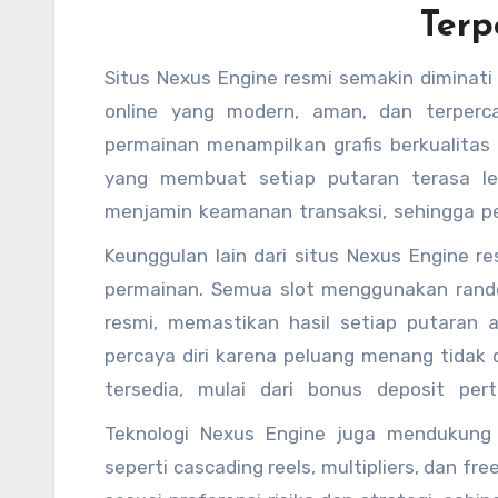
Terp
Situs Nexus Engine resmi semakin diminat
online yang modern, aman, dan terperca
permainan menampilkan grafis berkualitas t
yang membuat setiap putaran terasa leb
menjamin keamanan transaksi, sehingga p
dana dengan cepat dan aman tanpa khawati
Keunggulan lain dari situs Nexus Engine re
permainan. Semua slot menggunakan rando
resmi, memastikan hasil setiap putaran 
percaya diri karena peluang menang tidak d
tersedia, mulai dari bonus deposit per
kesempatan tambahan untuk menambah mo
Teknologi Nexus Engine juga mendukung 
seperti cascading reels, multipliers, dan f