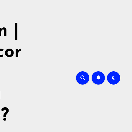
 |
cor
a
e?