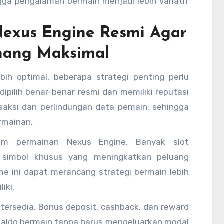
ngga pengalaman bermain menjadi lebih variatif
 Nexus Engine Resmi Agar
nang Maksimal
bih optimal, beberapa strategi penting perlu
dipilih benar-benar resmi dan memiliki reputasi
saksi dan perlindungan data pemain, sehingga
rmainan.
alam permainan Nexus Engine. Banyak slot
n simbol khusus yang meningkatkan peluang
ini dapat merancang strategi bermain lebih
iki.
ersedia. Bonus deposit, cashback, dan reward
aldo bermain tanpa harus mengeluarkan modal