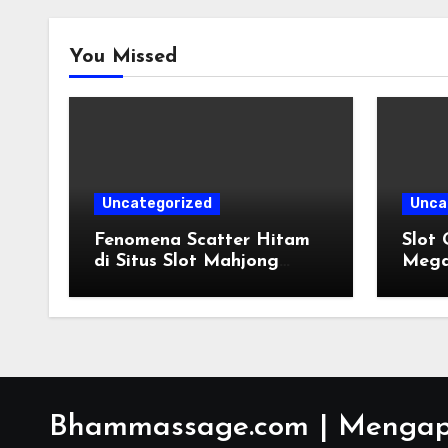
You Missed
Uncategorized
Unca
Fenomena Scatter Hitam
Slot 
di Situs Slot Mahjong
Mega
Ways Terpercaya 2026
deng
yang
Bhammassage.com | Mengap