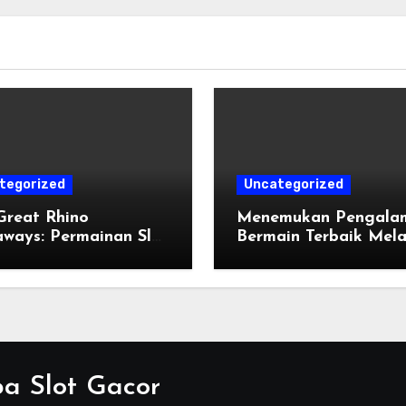
tegorized
Uncategorized
Great Rhino
Menemukan Pengala
ways: Permainan Slot
Bermain Terbaik Mela
an Fitur Megaways
Situs Orbit4D Slot On
 Menarik
a Slot Gacor