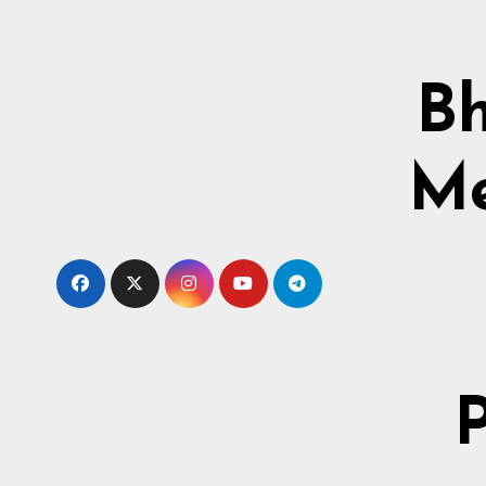
Skip
to
content
B
Me
P