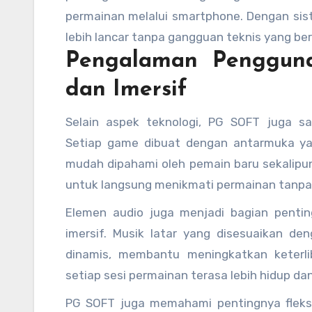
permainan melalui smartphone. Dengan sis
lebih lancar tanpa gangguan teknis yang bera
Pengalaman Pengguna
dan Imersif
Selain aspek teknologi, PG SOFT juga 
Setiap game dibuat dengan antarmuka ya
mudah dipahami oleh pemain baru sekalipun
untuk langsung menikmati permainan tanpa p
Elemen audio juga menjadi bagian penti
imersif. Musik latar yang disesuaikan d
dinamis, membantu meningkatkan keterli
setiap sesi permainan terasa lebih hidup d
PG SOFT juga memahami pentingnya fleksib