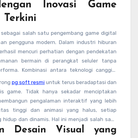
engan Inovasi Game
Terkini
 sebagai salah satu pengembang game digital
an pengguna modern. Dalam industri hiburan
berhasil mencuri perhatian dengan pendekatan
amanan bermain di perangkat seluler tanpa
forma. Kombinasi antara teknologi canggih,
f membuat setiap produk mereka memiliki daya
orong
pg soft resmi
untuk terus beradaptasi dan
in.
lis game. Tidak hanya sekadar menciptakan
membangun pengalaman interaktif yang lebih
itas tinggi dan animasi yang halus, setiap
 hidup dan dinamis. Hal ini menjadi salah satu
an Desain Visual yang
s di industri game global.