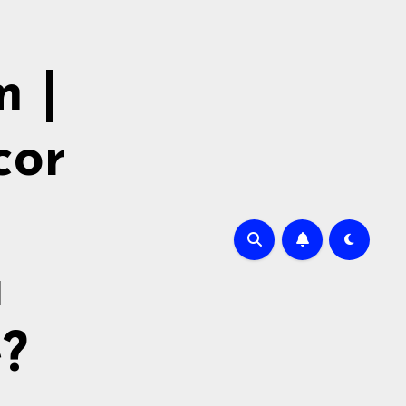
 |
cor
a
e?