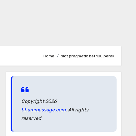
Home
slot pragmatic bet 100 perak
Copyright 2026
bhammassage.com
. All rights
reserved