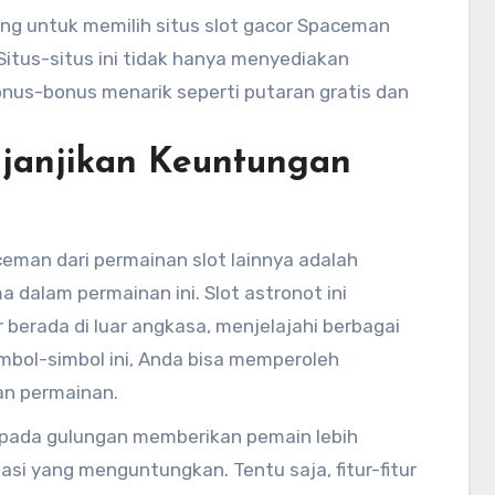
g untuk memilih situs slot gacor Spaceman
 Situs-situs ini tidak hanya menyediakan
onus-bonus menarik seperti putaran gratis dan
njanjikan Keuntungan
eman dari permainan slot lainnya adalah
 dalam permainan ini. Slot astronot ini
erada di luar angkasa, menjelajahi berbagai
mbol-simbol ini, Anda bisa memperoleh
n permainan.
ul pada gulungan memberikan pemain lebih
i yang menguntungkan. Tentu saja, fitur-fitur