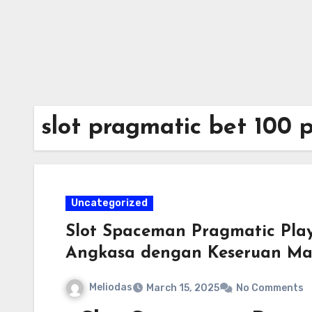
slot pragmatic bet 100 
Uncategorized
Slot Spaceman Pragmatic Play
Angkasa dengan Keseruan Ma
Meliodas
March 15, 2025
No Comments