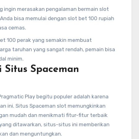
ng ingin merasakan pengalaman bermain slot
Anda bisa memulai dengan slot bet 100 rupiah
asa cemas.
t bet 100 perak yang semakin membuat
harga taruhan yang sangat rendah, pemain bisa
al minim.
i Situs Spaceman
ragmatic Play begitu populer adalah karena
an ini. Situs Spaceman slot memungkinkan
an mudah dan menikmati fitur-fitur terbaik
yang ditawarkan, situs-situs ini memberikan
gkan dan menguntungkan.