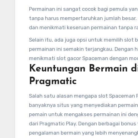
Permainan ini sangat cocok bagi pemula ya
tanpa harus mempertaruhkan jumlah besar. 
dan menikmati keseruan permainan tanpa r
Selain itu, ada juga opsi untuk memilih slo
permainan ini semakin terjangkau. Dengan 
menikmati slot gacor Spaceman dengan mod
Keuntungan Bermain d
Pragmatic
Salah satu alasan mengapa slot Spaceman P
banyaknya situs yang menyediakan permain
pemain untuk mengakses permainan ini deng
dari Pragmatic Play. Dengan berbagai bonus 
pengalaman bermain yang lebih menyenan