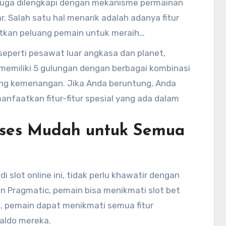
juga dilengkapi dengan mekanisme permainan
 Salah satu hal menarik adalah adanya fitur
tkan peluang pemain untuk meraih
hari ini
.
eperti pesawat luar angkasa dan planet,
i memiliki 5 gulungan dengan berbagai kombinasi
ang kemenangan. Jika Anda beruntung, Anda
faatkan fitur-fitur spesial yang ada dalam
Akses Mudah untuk Semua
 slot online ini, tidak perlu khawatir dengan
an Pragmatic, pemain bisa menikmati slot bet
u, pemain dapat menikmati semua fitur
aldo mereka.