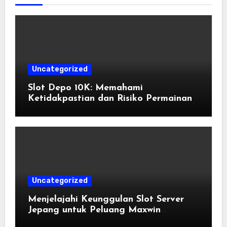
Uncategorized
Slot Depo 10K: Memahami
Ketidakpastian dan Risiko Permainan
Uncategorized
Menjelajahi Keunggulan Slot Server
Jepang untuk Peluang Maxwin
Maksimal