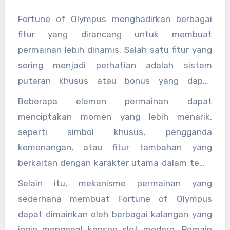
Fortune of Olympus menghadirkan berbagai
fitur yang dirancang untuk membuat
permainan lebih dinamis. Salah satu fitur yang
sering menjadi perhatian adalah sistem
putaran khusus atau bonus yang dapat
memberikan pengalaman berbeda
Beberapa elemen permainan dapat
dibandingkan putaran biasa.
menciptakan momen yang lebih menarik,
seperti simbol khusus, pengganda
kemenangan, atau fitur tambahan yang
berkaitan dengan karakter utama dalam tema
Olympus. Kehadiran fitur-fitur tersebut
Selain itu, mekanisme permainan yang
membuat permainan terasa lebih variatif dan
sederhana membuat Fortune of Olympus
tidak monoton.
dapat dimainkan oleh berbagai kalangan yang
ingin mengenal konsep slot modern. Pemain