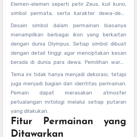
Elemen-elemen seperti petir Zeus, kuil kuno,
simbol permata, serta karakter dewa-dewi
memberikan pengalaman bermain dengan
Desain simbol dalam permainan biasanya
nuansa epik.
menampilkan berbagai ikon yang berkaitan
dengan dunia Olympus. Setiap simbol dibuat
dengan detail tinggi agar menciptakan kesan
berada di dunia para dewa. Pemilihan warna
cerah dan animasi yang menarik juga
Tema ini tidak hanya menjadi dekorasi, tetapi
membantu meningkatkan pengalaman visual
juga menjadi bagian dari identitas permainan.
selama permainan berlangsung.
Pemain dapat merasakan atmosfer
petualangan mitologi melalui setiap putaran
yang dilakukan.
Fitur Permainan yang
Ditawarkan