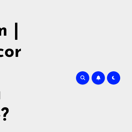
 |
cor
a
e?