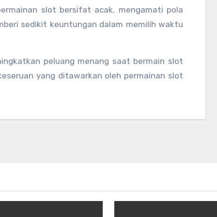
permainan slot bersifat acak, mengamati pola
mberi sedikit keuntungan dalam memilih waktu
ningkatkan peluang menang saat bermain slot
seruan yang ditawarkan oleh permainan slot