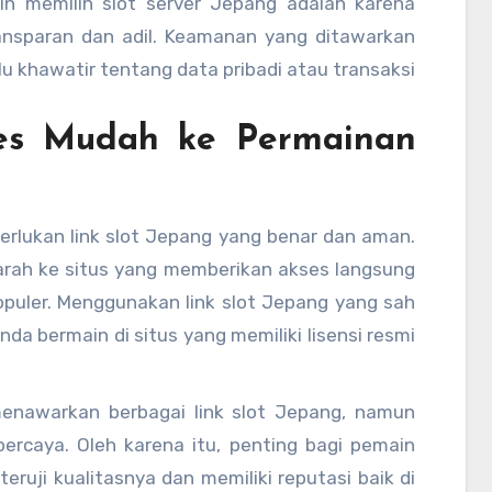
n memilih slot server Jepang adalah karena
ransparan dan adil. Keamanan yang ditawarkan
lu khawatir tentang data pribadi atau transaksi
ses Mudah ke Permainan
rlukan link slot Jepang yang benar dan aman.
arah ke situs yang memberikan akses langsung
puler. Menggunakan link slot Jepang yang sah
 bermain di situs yang memiliki lisensi resmi
menawarkan berbagai link slot Jepang, namun
ercaya. Oleh karena itu, penting bagi pemain
eruji kualitasnya dan memiliki reputasi baik di