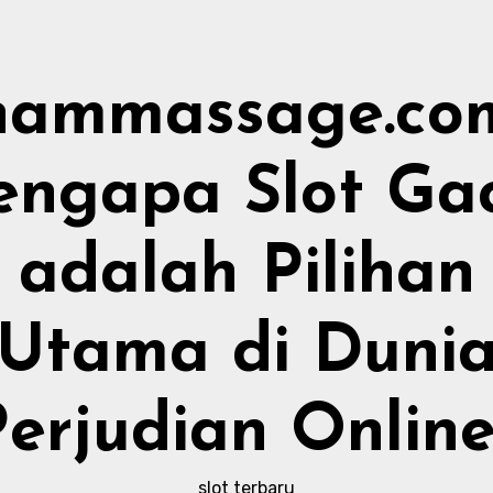
hammassage.com
ngapa Slot Ga
adalah Pilihan
Utama di Duni
erjudian Onlin
slot terbaru