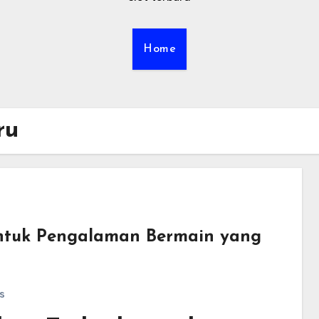
Home
ru
 untuk Pengalaman Bermain yang
s