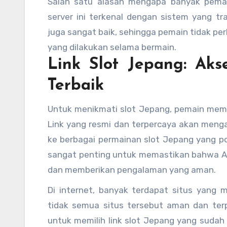
Salah satu alasan mengapa banyak pemai
server ini terkenal dengan sistem yang t
juga sangat baik, sehingga pemain tidak per
yang dilakukan selama bermain.
Link Slot Jepang: Ak
Terbaik
Untuk menikmati slot Jepang, pemain meme
Link yang resmi dan terpercaya akan meng
ke berbagai permainan slot Jepang yang po
sangat penting untuk memastikan bahwa Anda
dan memberikan pengalaman yang aman.
Di internet, banyak terdapat situs yang 
tidak semua situs tersebut aman dan terp
untuk memilih link slot Jepang yang sudah t