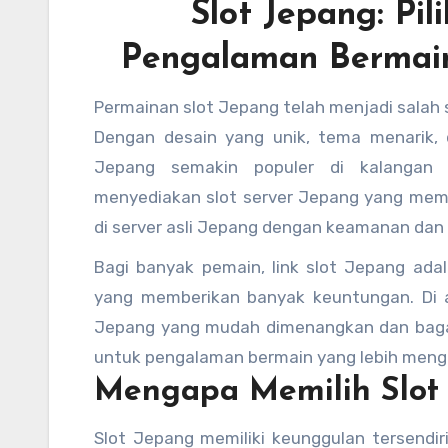
Slot Jepang: Pil
Pengalaman Bermai
Permainan slot Jepang telah menjadi salah sa
Dengan desain yang unik, tema menarik,
Jepang semakin populer di kalangan 
menyediakan slot server Jepang yang mem
di server asli Jepang dengan keamanan dan
Bagi banyak pemain, link slot Jepang ada
yang memberikan banyak keuntungan. Di a
Jepang yang mudah dimenangkan dan bagai
untuk pengalaman bermain yang lebih men
Mengapa Memilih Slot
Slot Jepang memiliki keunggulan tersendir