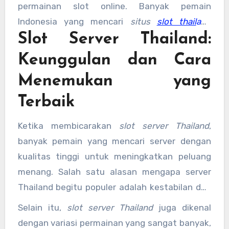
permainan slot online. Banyak pemain
Indonesia yang mencari
situs
slot thailand
Slot Server Thailand:
asli
untuk merasakan pengalaman bermain
yang lebih menarik dan menguntungkan.
Keunggulan dan Cara
Artikel ini akan membahas berbagai hal penting
Menemukan yang
seputar
situs slot Thailand
, termasuk link yang
dapat diakses serta keunggulannya.
Terbaik
Ketika membicarakan
slot server Thailand
,
banyak pemain yang mencari server dengan
kualitas tinggi untuk meningkatkan peluang
menang. Salah satu alasan mengapa server
Thailand begitu populer adalah kestabilan dan
kecepatan koneksi yang baik. Dengan
Selain itu,
slot server Thailand
juga dikenal
menggunakan
slot server Thailand
, pemain
dengan variasi permainan yang sangat banyak,