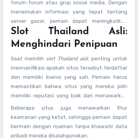
forum-forum atau grup sosial media. Dengan
lebih sering dan lebih menguntungkan.
menemukan informasi yang tepat tentang
server gacor, pemain dapat meningkatkan
Slot Thailand Asli:
peluang mereka untuk meraih kemenangan
besar.
Menghindari Penipuan
Saat memilih
slot Thailand asli
, penting untuk
memverifikasi apakah situs tersebut terdaftar
dan memiliki lisensi yang sah. Pemain harus
memastikan bahwa situs yang mereka pilih
memiliki reputasi yang baik dan menawarkan
permainan yang adil. Untuk menghindari
Beberapa situs juga menawarkan fitur
penipuan, sangat disarankan untuk bermain di
keamanan yang ketat, sehingga pemain dapat
situs yang sudah dikenal dan memiliki ulasan
bermain dengan nyaman tanpa khawatir data
positif dari pemain lain.
pribadi mereka disalahgunakan.