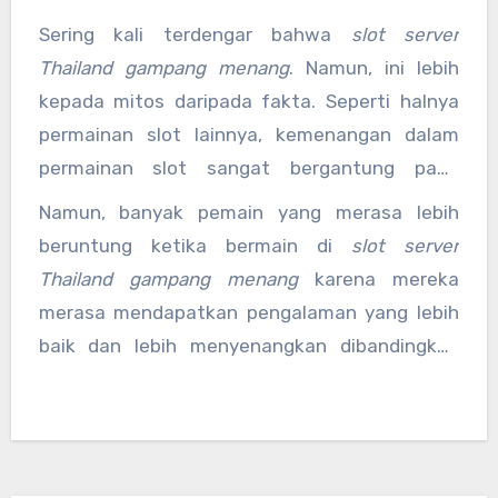
Thailand membuatnya lebih populer di
Sering kali terdengar bahwa
slot server
kalangan pemain Indonesia.
Thailand gampang menang
. Namun, ini lebih
kepada mitos daripada fakta. Seperti halnya
permainan slot lainnya, kemenangan dalam
permainan slot sangat bergantung pada
keberuntungan dan keberuntungan saja.
Namun, banyak pemain yang merasa lebih
Meskipun server Thailand sering dianggap lebih
beruntung ketika bermain di
slot server
mudah untuk menang, tidak ada jaminan
Thailand gampang menang
karena mereka
bahwa setiap pemain akan memenangkan
merasa mendapatkan pengalaman yang lebih
permainan.
baik dan lebih menyenangkan dibandingkan
dengan bermain di server lain.