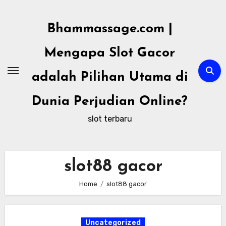
Skip
to
Bhammassage.com |
content
Mengapa Slot Gacor
adalah Pilihan Utama di
Dunia Perjudian Online?
slot terbaru
slot88 gacor
Home
slot88 gacor
Uncategorized