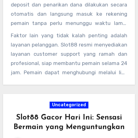
dimanipulasi. Hal ini menjadikan pengalaman
deposit dan penarikan dana dilakukan secara
bermain semakin adil dan transparan, serta
otomatis dan langsung masuk ke rekening
memberikan peluang kemenangan yang
pemain tanpa perlu menunggu waktu lama.
objektif kepada semua pemain.
Dukungan berbagai metode pembayaran
Faktor lain yang tidak kalah penting adalah
seperti transfer bank, e-wallet, dan pulsa
layanan pelanggan. Slot88 resmi menyediakan
sangat memudahkan pemain dalam melakukan
layanan customer support yang ramah dan
transaksi kapan saja mereka inginkan. Selain
profesional, siap membantu pemain selama 24
itu, Slot88 resmi selalu melakukan pembaruan
jam. Pemain dapat menghubungi melalui live
sistem keamanan secara berkala agar tetap
chat, email, maupun telepon jika menghadapi
menjaga kepercayaan dan kenyamanan
masalah atau membutuhkan bantuan. Dengan
pengguna.
keunggulan-keunggulan tersebut, tidak heran
Uncategorized
jika Slot88 resmi menjadi pilihan utama bagi
Slot88 Gacor Hari Ini: Sensasi
pecinta slot online di Indonesia.
Bermain yang Menguntungkan