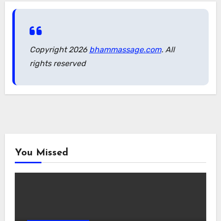
Copyright 2026
bhammassage.com
. All
rights reserved
You Missed