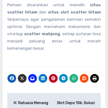
Pemain disarankan untuk memilih
situs
scatter hitam
dan
situs slot scatter hitam
terpercaya agar pengalaman bermain semakin
optimal. Dengan memahami mekanisme dan
strategi
scatter mahjong
, setiap putaran bisa
menjadi peluang emas untuk meraih
kemenangan besar.
Post
Rahasia Menang
Slot Depo 10k: Solusi
navigation