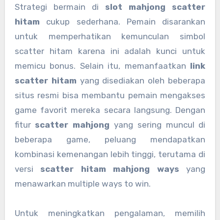
Strategi bermain di
slot mahjong scatter
hitam
cukup sederhana. Pemain disarankan
untuk memperhatikan kemunculan simbol
scatter hitam karena ini adalah kunci untuk
memicu bonus. Selain itu, memanfaatkan
link
scatter hitam
yang disediakan oleh beberapa
situs resmi bisa membantu pemain mengakses
game favorit mereka secara langsung. Dengan
fitur
scatter mahjong
yang sering muncul di
beberapa game, peluang mendapatkan
kombinasi kemenangan lebih tinggi, terutama di
versi
scatter hitam mahjong ways
yang
menawarkan multiple ways to win.
Untuk meningkatkan pengalaman, memilih