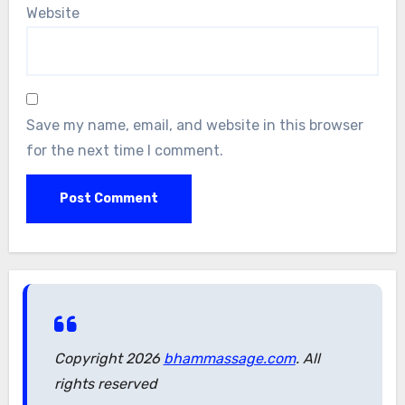
Website
Save my name, email, and website in this browser
for the next time I comment.
Copyright 2026
bhammassage.com
. All
rights reserved