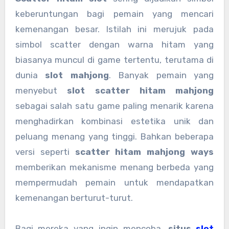
keberuntungan bagi pemain yang mencari
kemenangan besar. Istilah ini merujuk pada
simbol scatter dengan warna hitam yang
biasanya muncul di game tertentu, terutama di
dunia
slot mahjong
. Banyak pemain yang
menyebut
slot scatter hitam mahjong
sebagai salah satu game paling menarik karena
menghadirkan kombinasi estetika unik dan
peluang menang yang tinggi. Bahkan beberapa
versi seperti
scatter hitam mahjong ways
memberikan mekanisme menang berbeda yang
mempermudah pemain untuk mendapatkan
kemenangan berturut-turut.
Bagi mereka yang ingin mencoba,
situs
slot