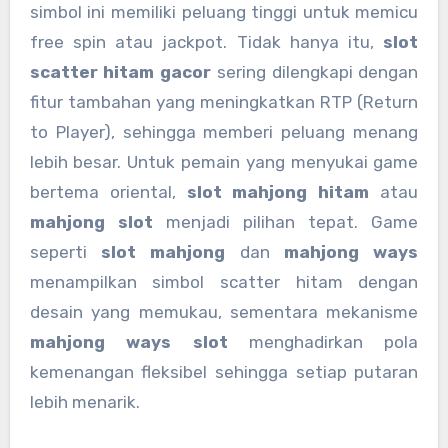
simbol ini memiliki peluang tinggi untuk memicu
free spin atau jackpot. Tidak hanya itu,
slot
scatter hitam gacor
sering dilengkapi dengan
fitur tambahan yang meningkatkan RTP (Return
to Player), sehingga memberi peluang menang
lebih besar. Untuk pemain yang menyukai game
bertema oriental,
slot mahjong hitam
atau
mahjong slot
menjadi pilihan tepat. Game
seperti
slot mahjong
dan
mahjong ways
menampilkan simbol scatter hitam dengan
desain yang memukau, sementara mekanisme
mahjong ways slot
menghadirkan pola
kemenangan fleksibel sehingga setiap putaran
lebih menarik.