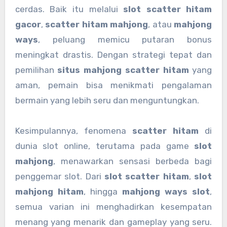
cerdas. Baik itu melalui
slot scatter hitam
gacor
,
scatter hitam mahjong
, atau
mahjong
ways
, peluang memicu putaran bonus
meningkat drastis. Dengan strategi tepat dan
pemilihan
situs mahjong scatter hitam
yang
aman, pemain bisa menikmati pengalaman
bermain yang lebih seru dan menguntungkan.
Kesimpulannya, fenomena
scatter hitam
di
dunia slot online, terutama pada game
slot
mahjong
, menawarkan sensasi berbeda bagi
penggemar slot. Dari
slot scatter hitam
,
slot
mahjong hitam
, hingga
mahjong ways slot
,
semua varian ini menghadirkan kesempatan
menang yang menarik dan gameplay yang seru.