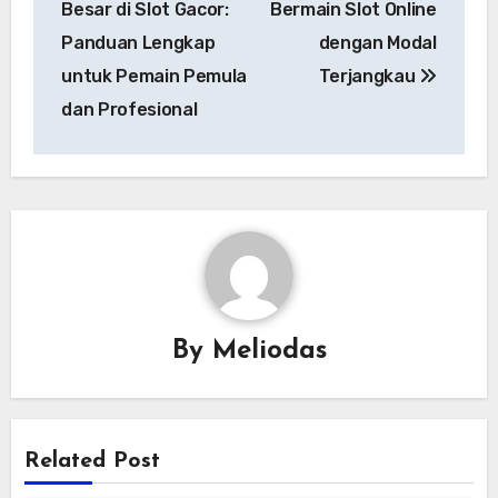
Besar di Slot Gacor:
Bermain Slot Online
Panduan Lengkap
dengan Modal
untuk Pemain Pemula
Terjangkau
dan Profesional
By
Meliodas
Related Post