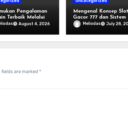
egorized
Uncategorized
mukan Pengalaman
Mengenal Konsep Slo
in Terbaik Melalui
Gacor 777 dan Sistem
 Orbit4D Slot Online
Digital yang
liodas
Meliodas
August 4, 2026
July 28, 2
Mendukungnya
 fields are marked
*