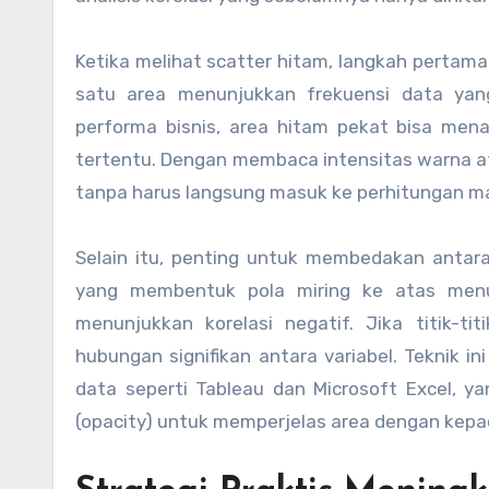
Ketika melihat scatter hitam, langkah pertam
satu area menunjukkan frekuensi data yang
performa bisnis, area hitam pekat bisa men
tertentu. Dengan membaca intensitas warna atau
tanpa harus langsung masuk ke perhitungan m
Selain itu, penting untuk membedakan antara k
yang membentuk pola miring ke atas menun
menunjukkan korelasi negatif. Jika titik-t
hubungan signifikan antara variabel. Teknik i
data seperti
Tableau
dan
Microsoft Excel
, y
(opacity) untuk memperjelas area dengan kepad