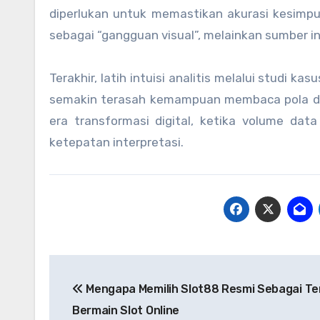
diperlukan untuk memastikan akurasi kesimpul
sebagai “gangguan visual”, melainkan sumber i
Terakhir, latih intuisi analitis melalui studi
semakin terasah kemampuan membaca pola di ba
era transformasi digital, ketika volume da
ketepatan interpretasi.
Post
Mengapa Memilih Slot88 Resmi Sebagai T
navigation
Bermain Slot Online