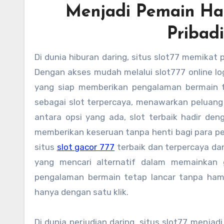
Menjadi Pemain Han
Pribad
Di dunia hiburan daring, situs slot77 memikat para pemain dengan berbagai pilihan permainan yang fantastis.
Dengan akses mudah melalui slot777 online log
yang siap memberikan pengalaman bermain tia
sebagai slot terpercaya, menawarkan peluang 
antara opsi yang ada, slot terbaik hadir de
memberikan keseruan tanpa henti bagi para pe
situs
slot gacor 777
terbaik dan terpercaya da
yang mencari alternatif dalam memainkan ga
pengalaman bermain tetap lancar tanpa hamb
hanya dengan satu klik.
Di dunia perjudian daring, situs slot77 menj