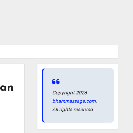
man
Copyright 2026
bhammassage.com
.
All rights reserved