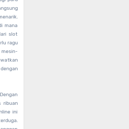
angsung
enarik.
di mana
ri slot
lu ragu
k mesin-
ewatkan
 dengan
. Dengan
 ribuan
line ini
erduga.