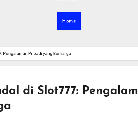
Home
77: Pengalaman Pribadi yang Berharga
al di Slot777: Pengala
ga