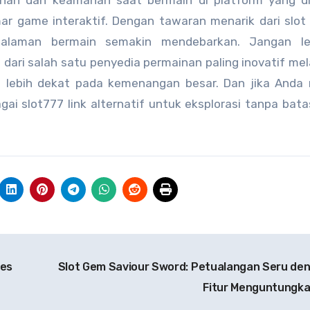
anan dan keamanan saat bermain di platform yang d
r game interaktif. Dengan tawaran menarik dari slot 
ngalaman bermain semakin mendebarkan. Jangan l
dari salah satu penyedia permainan paling inovatif mela
 lebih dekat pada kemenangan besar. Dan jika Anda 
gai slot777 link alternatif untuk eksplorasi tanpa bat
ses
Slot Gem Saviour Sword: Petualangan Seru de
Fitur Menguntungk