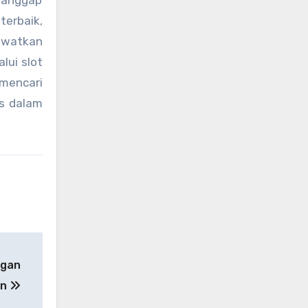
ianggap
terbaik,
ewatkan
lui slot
mencari
as dalam
ngan
an