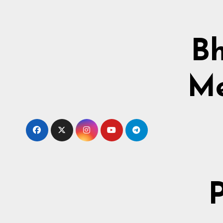
Skip
to
content
B
Me
P