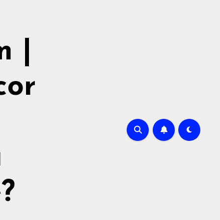
 |
cor
a
e?