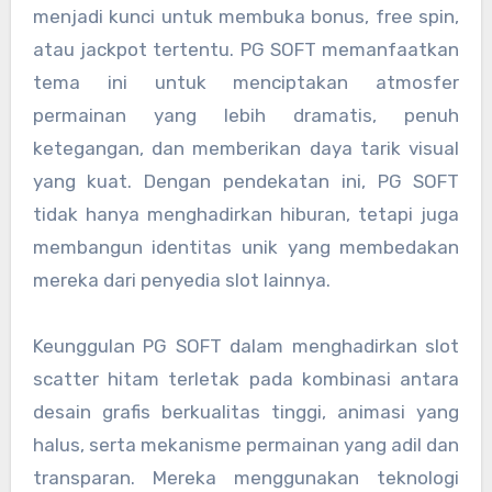
menjadi kunci untuk membuka bonus, free spin,
atau jackpot tertentu. PG SOFT memanfaatkan
tema ini untuk menciptakan atmosfer
permainan yang lebih dramatis, penuh
ketegangan, dan memberikan daya tarik visual
yang kuat. Dengan pendekatan ini, PG SOFT
tidak hanya menghadirkan hiburan, tetapi juga
membangun identitas unik yang membedakan
mereka dari penyedia slot lainnya.
Keunggulan PG SOFT dalam menghadirkan slot
scatter hitam terletak pada kombinasi antara
desain grafis berkualitas tinggi, animasi yang
halus, serta mekanisme permainan yang adil dan
transparan. Mereka menggunakan teknologi