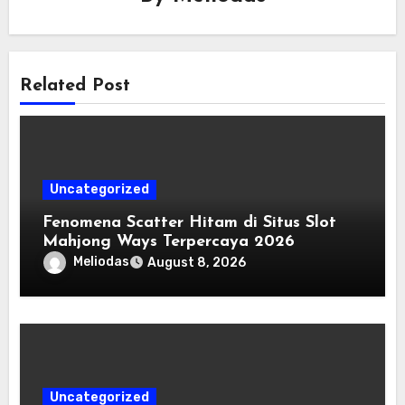
Related Post
Uncategorized
Fenomena Scatter Hitam di Situs Slot
Mahjong Ways Terpercaya 2026
Meliodas
August 8, 2026
Uncategorized