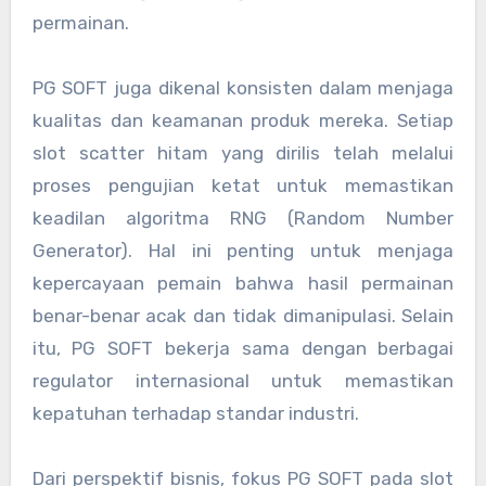
permainan.
PG SOFT juga dikenal konsisten dalam menjaga
kualitas dan keamanan produk mereka. Setiap
slot scatter hitam yang dirilis telah melalui
proses pengujian ketat untuk memastikan
keadilan algoritma RNG (Random Number
Generator). Hal ini penting untuk menjaga
kepercayaan pemain bahwa hasil permainan
benar-benar acak dan tidak dimanipulasi. Selain
itu, PG SOFT bekerja sama dengan berbagai
regulator internasional untuk memastikan
kepatuhan terhadap standar industri.
Dari perspektif bisnis, fokus PG SOFT pada slot