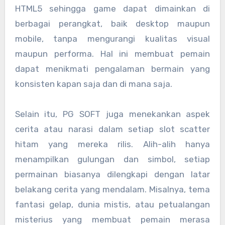
HTML5 sehingga game dapat dimainkan di
berbagai perangkat, baik desktop maupun
mobile, tanpa mengurangi kualitas visual
maupun performa. Hal ini membuat pemain
dapat menikmati pengalaman bermain yang
konsisten kapan saja dan di mana saja.
Selain itu, PG SOFT juga menekankan aspek
cerita atau narasi dalam setiap slot scatter
hitam yang mereka rilis. Alih-alih hanya
menampilkan gulungan dan simbol, setiap
permainan biasanya dilengkapi dengan latar
belakang cerita yang mendalam. Misalnya, tema
fantasi gelap, dunia mistis, atau petualangan
misterius yang membuat pemain merasa