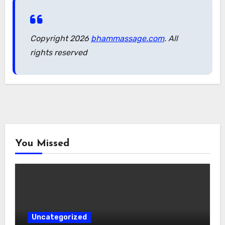
Copyright 2026
bhammassage.com
. All
rights reserved
You Missed
Uncategorized