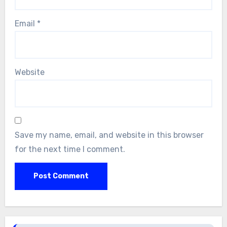
Email
*
Website
Save my name, email, and website in this browser
for the next time I comment.