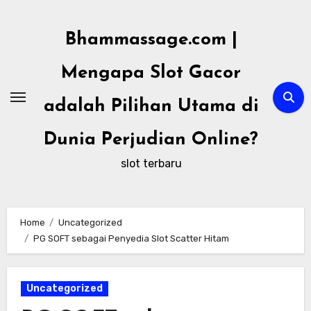
Skip
to
Bhammassage.com |
content
Mengapa Slot Gacor
adalah Pilihan Utama di
Dunia Perjudian Online?
slot terbaru
Home
Uncategorized
PG SOFT sebagai Penyedia Slot Scatter Hitam
Uncategorized