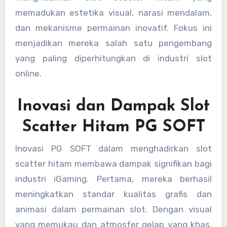
memadukan estetika visual, narasi mendalam,
dan mekanisme permainan inovatif. Fokus ini
menjadikan mereka salah satu pengembang
yang paling diperhitungkan di industri slot
online.
Inovasi dan Dampak Slot
Scatter Hitam PG SOFT
Inovasi PG SOFT dalam menghadirkan slot
scatter hitam membawa dampak signifikan bagi
industri iGaming. Pertama, mereka berhasil
meningkatkan standar kualitas grafis dan
animasi dalam permainan slot. Dengan visual
yang memukau dan atmosfer gelap yang khas,