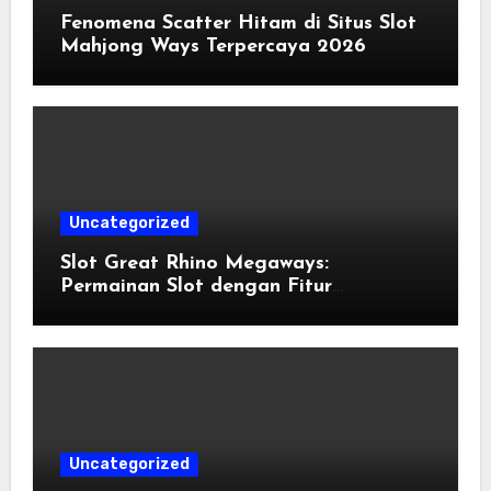
Fenomena Scatter Hitam di Situs Slot
Mahjong Ways Terpercaya 2026
Uncategorized
Slot Great Rhino Megaways:
Permainan Slot dengan Fitur
Megaways yang Menarik
Uncategorized