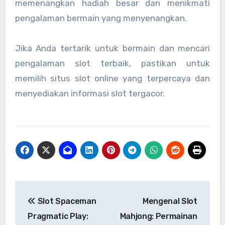
memenangkan hadiah besar dan menikmati
pengalaman bermain yang menyenangkan.
Jika Anda tertarik untuk bermain dan mencari
pengalaman slot terbaik, pastikan untuk
memilih situs slot online yang terpercaya dan
menyediakan informasi slot tergacor.
Post
Slot Spaceman
Mengenal Slot
navigation
Pragmatic Play:
Mahjong: Permainan