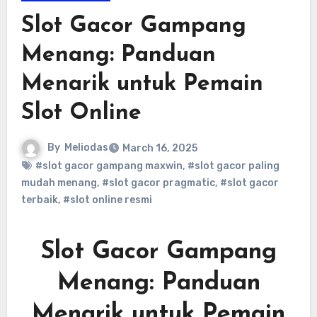
Slot Gacor Gampang
Menang: Panduan
Menarik untuk Pemain
Slot Online
By
Meliodas
March 16, 2025
#slot gacor gampang maxwin
,
#slot gacor paling
mudah menang
,
#slot gacor pragmatic
,
#slot gacor
terbaik
,
#slot online resmi
Slot Gacor Gampang
Menang: Panduan
Menarik untuk Pemain