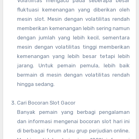
Volatilitas mengacu pada seberapa besar
fluktuasi kemenangan yang diberikan oleh
mesin slot. Mesin dengan volatilitas rendah
memberikan kemenangan lebih sering namun
dengan jumlah yang lebih kecil, sementara
mesin dengan volatilitas tinggi memberikan
kemenangan yang lebih besar tetapi lebih
jarang. Untuk pemain pemula, lebih baik
bermain di mesin dengan volatilitas rendah
hingga sedang.
Cari Bocoran Slot Gacor
Banyak pemain yang berbagi pengalaman
dan informasi mengenai bocoran slot hari ini
di berbagai forum atau grup perjudian online.