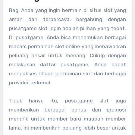
Bagi Anda yang ingin bermain di situs slot yang
aman dan terpercaya, bergabung dengan
pusatgame slot login adalah pilihan yang tepat.
Di pusatgame, Anda bisa menemukan berbagai
macam permainan slot online yang menawarkan
peluang besar untuk menang. Cukup dengan
melakukan daftar pusatgame, Anda dapat
mengakses ribuan permainan slot dari berbagai
provider terkenal.
Tidak hanya itu, pusatgame slot juga
memberikan berbagai bonus dan promosi
menarik untuk member baru maupun member
lama. Ini memberikan peluang lebih besar untuk