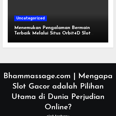
Uncategorized
Menemukan Pengalaman Bermain
Terbaik Melalui Situs Orbit4D Slot
Online
Bhammassage.com | Mengapa
Slot Gacor adalah Pilihan
Utama di Dunia Perjudian
Online?