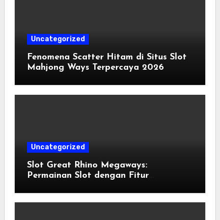
Uncategorized
Fenomena Scatter Hitam di Situs Slot
Mahjong Ways Terpercaya 2026
Uncategorized
Slot Great Rhino Megaways:
Permainan Slot dengan Fitur
Megaways yang Menarik