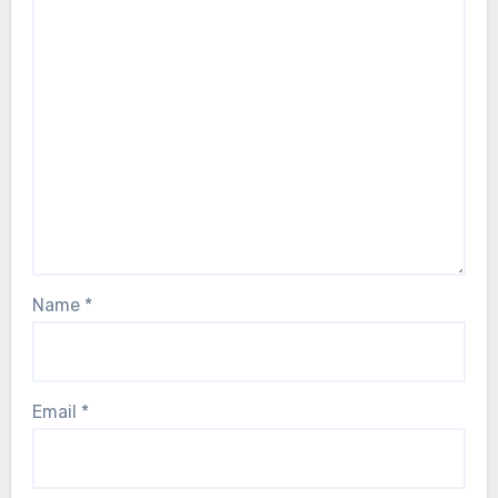
Name
*
Email
*