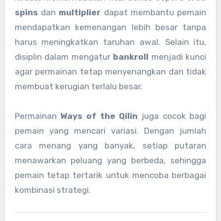
spins
dan
multiplier
dapat membantu pemain
mendapatkan kemenangan lebih besar tanpa
harus meningkatkan taruhan awal. Selain itu,
disiplin dalam mengatur
bankroll
menjadi kunci
agar permainan tetap menyenangkan dan tidak
membuat kerugian terlalu besar.
Permainan
Ways of the Qilin
juga cocok bagi
pemain yang mencari variasi. Dengan jumlah
cara menang yang banyak, setiap putaran
menawarkan peluang yang berbeda, sehingga
pemain tetap tertarik untuk mencoba berbagai
kombinasi strategi.