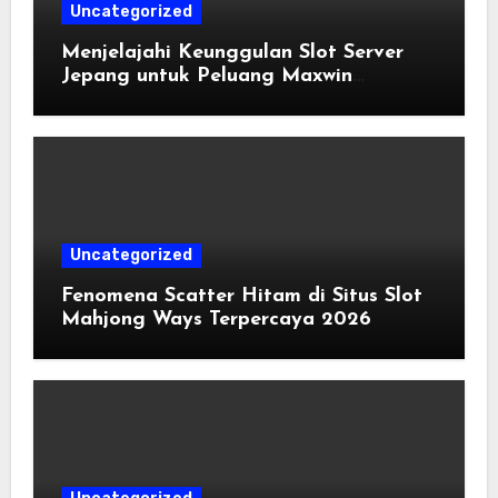
Uncategorized
Menjelajahi Keunggulan Slot Server
Jepang untuk Peluang Maxwin
Maksimal
Uncategorized
Fenomena Scatter Hitam di Situs Slot
Mahjong Ways Terpercaya 2026