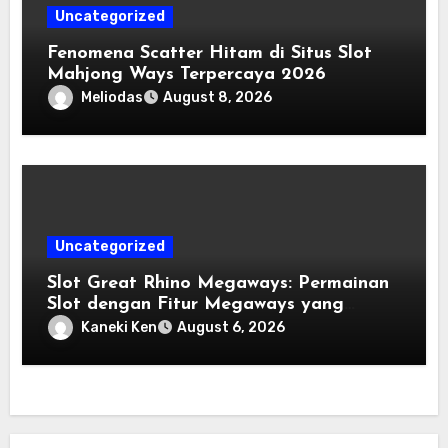
Uncategorized
Fenomena Scatter Hitam di Situs Slot
Mahjong Ways Terpercaya 2026
Meliodas
August 8, 2026
Uncategorized
Slot Great Rhino Megaways: Permainan
Slot dengan Fitur Megaways yang
Menarik
Kaneki Ken
August 6, 2026