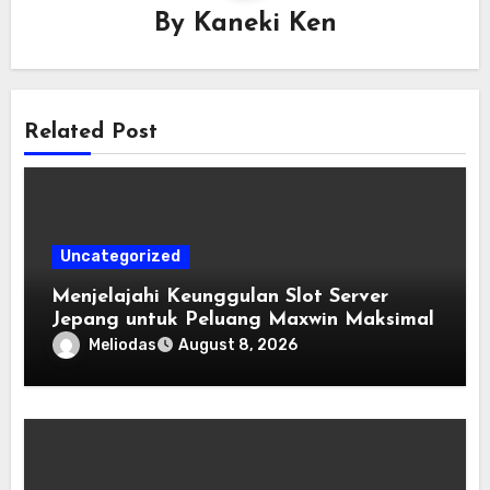
By
Kaneki Ken
Related Post
Uncategorized
Menjelajahi Keunggulan Slot Server
Jepang untuk Peluang Maxwin Maksimal
Meliodas
August 8, 2026