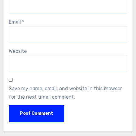
Email
*
Website
Save my name, email, and website in this browser
for the next time I comment.