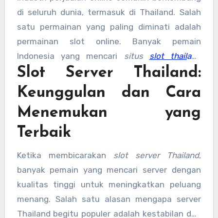
di seluruh dunia, termasuk di Thailand. Salah
satu permainan yang paling diminati adalah
permainan slot online. Banyak pemain
Indonesia yang mencari
situs
slot thailand
Slot Server Thailand:
asli
untuk merasakan pengalaman bermain
yang lebih menarik dan menguntungkan.
Keunggulan dan Cara
Artikel ini akan membahas berbagai hal penting
Menemukan yang
seputar
situs slot Thailand
, termasuk link yang
dapat diakses serta keunggulannya.
Terbaik
Ketika membicarakan
slot server Thailand
,
banyak pemain yang mencari server dengan
kualitas tinggi untuk meningkatkan peluang
menang. Salah satu alasan mengapa server
Thailand begitu populer adalah kestabilan dan