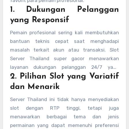
favorit para pemain profesional.
lebih efisien dan tetap memiliki peluang untuk
1.
Dukungan Pelanggan
meraih kemenangan besar.
yang Responsif
Pemain profesional sering kali membutuhkan
bantuan teknis cepat saat menghadapi
masalah terkait akun atau transaksi. Slot
Server Thailand super gacor menawarkan
layanan dukungan pelanggan 24/7 yang
2.
Pilihan Slot yang Variatif
responsif dan profesional. Tim dukungan yang
terlatih dapat membantu mengatasi masalah
dan Menarik
dalam waktu singkat, memastikan bahwa
Server Thailand ini tidak hanya menyediakan
pengalaman bermain tetap lancar tanpa
slot dengan RTP tinggi, tetapi juga
gangguan.
menawarkan berbagai tema dan jenis
permainan yang dapat memenuhi preferensi