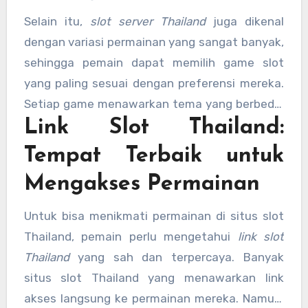
kecepatan koneksi yang baik. Dengan
Selain itu,
slot server Thailand
juga dikenal
menggunakan
slot server Thailand
, pemain
dengan variasi permainan yang sangat banyak,
dapat menikmati permainan tanpa gangguan
sehingga pemain dapat memilih game slot
atau lag yang mengganggu. Koneksi yang
yang paling sesuai dengan preferensi mereka.
lancar ini membuat permainan menjadi lebih
Setiap game menawarkan tema yang berbeda,
menyenangkan dan menguntungkan.
Link Slot Thailand:
dari tema mitologi hingga petualangan,
memberikan pengalaman bermain yang tidak
Tempat Terbaik untuk
membosankan.
Mengakses Permainan
Untuk bisa menikmati permainan di situs slot
Thailand, pemain perlu mengetahui
link slot
Thailand
yang sah dan terpercaya. Banyak
situs slot Thailand yang menawarkan link
akses langsung ke permainan mereka. Namun,