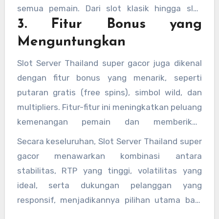
semua pemain. Dari slot klasik hingga slot
3.
Fitur Bonus yang
video modern, dengan berbagai fitur bonus dan
grafik menarik, pemain profesional dapat
Menguntungkan
memilih permainan yang sesuai dengan
Slot Server Thailand super gacor juga dikenal
keinginan dan strategi mereka. Variasi ini juga
dengan fitur bonus yang menarik, seperti
membantu mencegah kebosanan, sehingga
putaran gratis (free spins), simbol wild, dan
mereka dapat terus menikmati permainan
multipliers. Fitur-fitur ini meningkatkan peluang
tanpa merasa jenuh.
kemenangan pemain dan memberikan
pengalaman bermain yang lebih
Secara keseluruhan, Slot Server Thailand super
menyenangkan. Bagi pemain profesional, fitur
gacor menawarkan kombinasi antara
bonus ini sangat penting karena dapat
stabilitas, RTP yang tinggi, volatilitas yang
memberikan keuntungan tambahan tanpa
ideal, serta dukungan pelanggan yang
harus bertaruh lebih banyak uang.
responsif, menjadikannya pilihan utama bagi
pemain profesional. Dengan semua keunggulan