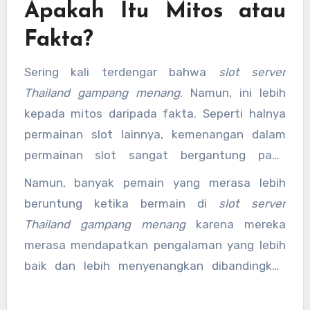
Apakah Itu Mitos atau
variasi permainan, namun kestabilan dan
kemudahan akses yang ditawarkan oleh server
Fakta?
Thailand membuatnya lebih populer di
Sering kali terdengar bahwa
slot server
kalangan pemain Indonesia.
Thailand gampang menang
. Namun, ini lebih
kepada mitos daripada fakta. Seperti halnya
permainan slot lainnya, kemenangan dalam
permainan slot sangat bergantung pada
keberuntungan dan keberuntungan saja.
Namun, banyak pemain yang merasa lebih
Meskipun server Thailand sering dianggap lebih
beruntung ketika bermain di
slot server
mudah untuk menang, tidak ada jaminan
Thailand gampang menang
karena mereka
bahwa setiap pemain akan memenangkan
merasa mendapatkan pengalaman yang lebih
permainan.
baik dan lebih menyenangkan dibandingkan
dengan bermain di server lain.