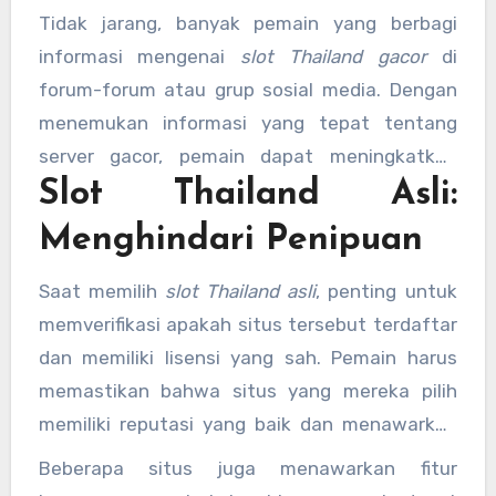
gacor
, peluang untuk mendapatkan
Tidak jarang, banyak pemain yang berbagi
kemenangan lebih besar karena mesin slot di
informasi mengenai
slot Thailand gacor
di
server ini cenderung memberikan hasil yang
forum-forum atau grup sosial media. Dengan
lebih sering dan lebih menguntungkan.
menemukan informasi yang tepat tentang
server gacor, pemain dapat meningkatkan
Slot Thailand Asli:
peluang mereka untuk meraih kemenangan
besar.
Menghindari Penipuan
Saat memilih
slot Thailand asli
, penting untuk
memverifikasi apakah situs tersebut terdaftar
dan memiliki lisensi yang sah. Pemain harus
memastikan bahwa situs yang mereka pilih
memiliki reputasi yang baik dan menawarkan
permainan yang adil. Untuk menghindari
Beberapa situs juga menawarkan fitur
penipuan, sangat disarankan untuk bermain di