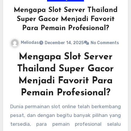
Mengapa Slot Server Thailand
Super Gacor Menjadi Favorit
Para Pemain Profesional?
Meliodas
December 14, 2025
No Comments
Mengapa Slot Server
Thailand Super Gacor
Menjadi Favorit Para
Pemain Profesional?
Dunia permainan slot online telah berkembang
pesat, dan dengan begitu banyak pilihan yang
tersedia, para pemain profesional selalu