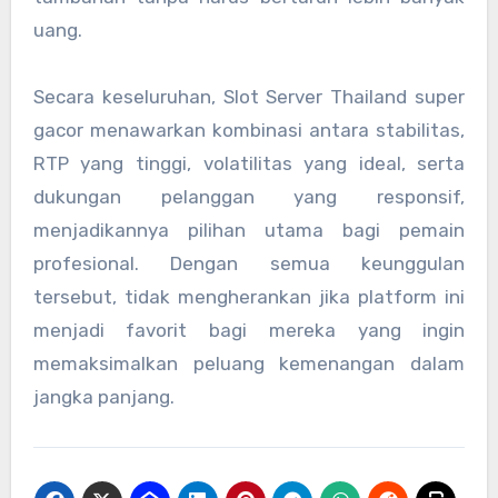
uang.
Secara keseluruhan, Slot Server Thailand super
gacor menawarkan kombinasi antara stabilitas,
RTP yang tinggi, volatilitas yang ideal, serta
dukungan pelanggan yang responsif,
menjadikannya pilihan utama bagi pemain
profesional. Dengan semua keunggulan
tersebut, tidak mengherankan jika platform ini
menjadi favorit bagi mereka yang ingin
memaksimalkan peluang kemenangan dalam
jangka panjang.