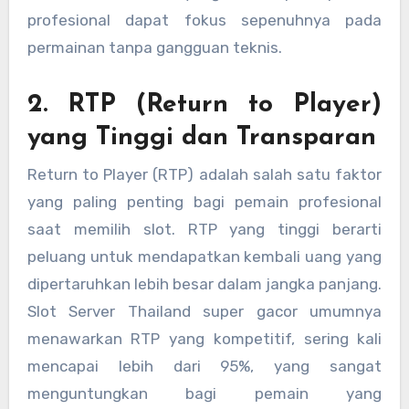
profesional dapat fokus sepenuhnya pada
permainan tanpa gangguan teknis.
2.
RTP (Return to Player)
yang Tinggi dan Transparan
Return to Player (RTP) adalah salah satu faktor
yang paling penting bagi pemain profesional
saat memilih slot. RTP yang tinggi berarti
peluang untuk mendapatkan kembali uang yang
dipertaruhkan lebih besar dalam jangka panjang.
Slot Server Thailand super gacor umumnya
menawarkan RTP yang kompetitif, sering kali
mencapai lebih dari 95%, yang sangat
menguntungkan bagi pemain yang