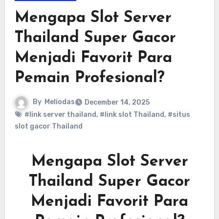
Mengapa Slot Server
Thailand Super Gacor
Menjadi Favorit Para
Pemain Profesional?
By
Meliodas
December 14, 2025
#link server thailand
,
#link slot Thailand
,
#situs
slot gacor Thailand
Mengapa Slot Server
Thailand Super Gacor
Menjadi Favorit Para