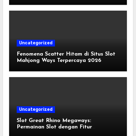
Maksimal
Uncategorized
Fenomena Scatter Hitam di Situs Slot
Mahjong Ways Terpercaya 2026
Uncategorized
Slot Great Rhino Megaways:
Permainan Slot dengan Fitur
Megaways yang Menarik