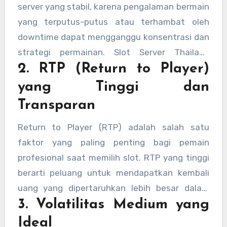
server yang stabil, karena pengalaman bermain
yang terputus-putus atau terhambat oleh
downtime dapat mengganggu konsentrasi dan
strategi permainan. Slot Server Thailand
2.
RTP (Return to Player)
terkenal dengan tingkat stabilitas yang tinggi.
Server ini memiliki infrastruktur yang mumpuni
yang Tinggi dan
dan dilengkapi dengan kapasitas bandwidth
Transparan
besar, sehingga dapat menangani banyak
Return to Player (RTP) adalah salah satu
pemain secara bersamaan tanpa mengalami
faktor yang paling penting bagi pemain
penurunan performa. Dengan downtime yang
profesional saat memilih slot. RTP yang tinggi
minim dan koneksi yang stabil, para pemain
berarti peluang untuk mendapatkan kembali
profesional dapat fokus sepenuhnya pada
uang yang dipertaruhkan lebih besar dalam
permainan tanpa gangguan teknis.
3.
Volatilitas Medium yang
jangka panjang. Slot Server Thailand super
gacor umumnya menawarkan RTP yang
Ideal