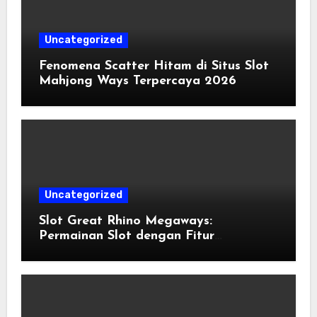
Uncategorized
Fenomena Scatter Hitam di Situs Slot
Mahjong Ways Terpercaya 2026
Uncategorized
Slot Great Rhino Megaways:
Permainan Slot dengan Fitur
Megaways yang Menarik