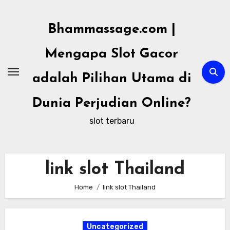
Skip
to
Bhammassage.com |
content
Mengapa Slot Gacor
adalah Pilihan Utama di
Dunia Perjudian Online?
slot terbaru
link slot Thailand
Home
link slot Thailand
Uncategorized