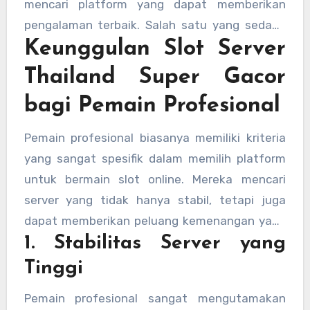
mencari platform yang dapat memberikan
pengalaman terbaik. Salah satu yang sedang
Keunggulan Slot Server
mendapatkan perhatian besar adalah
situs
server thailand
, yang dikenal dengan sebutan
Thailand Super Gacor
“super gacor.” Istilah “gacor” merujuk pada
bagi Pemain Profesional
mesin slot yang sering memberikan
kemenangan, menjadikannya sangat populer di
Pemain profesional biasanya memiliki kriteria
kalangan pemain berpengalaman. Artikel ini
yang sangat spesifik dalam memilih platform
akan membahas mengapa Slot Server Thailand
untuk bermain slot online. Mereka mencari
super gacor menjadi favorit para pemain
server yang tidak hanya stabil, tetapi juga
profesional, serta apa saja faktor yang
dapat memberikan peluang kemenangan yang
menjadikannya pilihan utama untuk permainan
1.
Stabilitas Server yang
lebih tinggi. Slot Server Thailand super gacor
jangka panjang.
menawarkan berbagai keunggulan yang
Tinggi
memenuhi kebutuhan tersebut.
Pemain profesional sangat mengutamakan