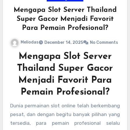
Mengapa Slot Server Thailand
Super Gacor Menjadi Favorit
Para Pemain Profesional?
Meliodas
December 14, 2025
No Comments
Mengapa Slot Server
Thailand Super Gacor
Menjadi Favorit Para
Pemain Profesional?
Dunia permainan slot online telah berkembang
pesat, dan dengan begitu banyak pilihan yang
tersedia, para pemain profesional selalu