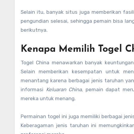
Selain itu, banyak situs juga memberikan fas
pengundian selesai, sehingga pemain bisa la
berikutnya.
Kenapa Memilih Togel C
Togel China menawarkan banyak keuntungan
Selain memberikan kesempatan untuk men
menantang karena berbagai jenis taruhan yan
informasi
Keluaran China
, pemain dapat meru
mereka untuk menang.
Permainan togel ini juga memiliki berbagai jenis
Keberagaman jenis taruhan ini memungkinka