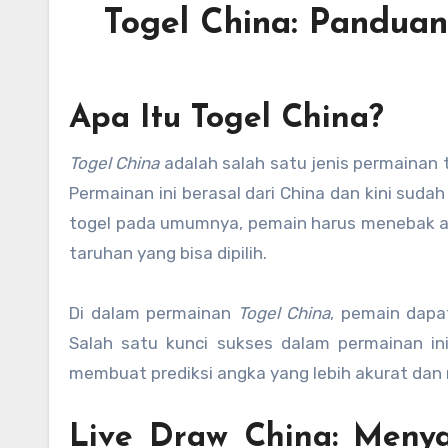
Togel China: Pandua
Apa Itu Togel China?
Togel China
adalah salah satu jenis permainan t
Permainan ini berasal dari China dan kini sudah
togel pada umumnya, pemain harus menebak an
taruhan yang bisa dipilih.
Di dalam permainan
Togel China
, pemain dapa
Salah satu kunci sukses dalam permainan i
membuat prediksi angka yang lebih akurat d
Live Draw China: Menya