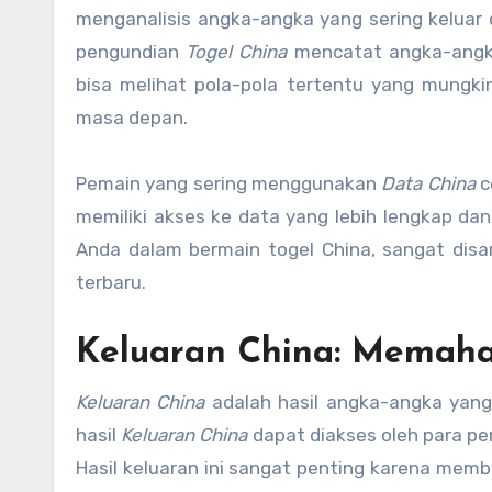
menganalisis angka-angka yang sering keluar
pengundian
Togel China
mencatat angka-angka
bisa melihat pola-pola tertentu yang mungki
masa depan.
Pemain yang sering menggunakan
Data China
c
memiliki akses ke data yang lebih lengkap dan
Anda dalam bermain togel China, sangat disa
terbaru.
Keluaran China: Memaha
Keluaran China
adalah hasil angka-angka yang
hasil
Keluaran China
dapat diakses oleh para pem
Hasil keluaran ini sangat penting karena mem