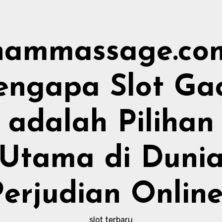
hammassage.com
ngapa Slot Ga
adalah Pilihan
Utama di Duni
erjudian Onlin
slot terbaru