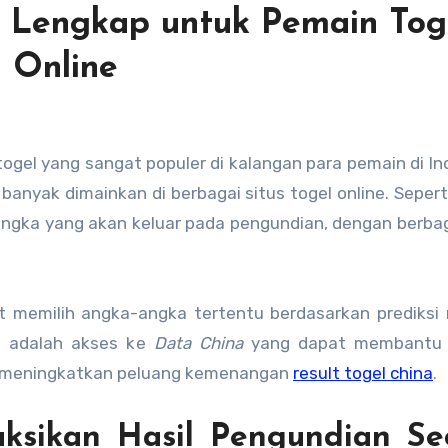
n Lengkap untuk Pemain Tog
Online
ogel yang sangat populer di kalangan para pemain di In
 banyak dimainkan di berbagai situs togel online. Sepert
gka yang akan keluar pada pengundian, dengan berbag
t memilih angka-angka tertentu berdasarkan prediksi
ni adalah akses ke
Data China
yang dapat membantu 
an meningkatkan peluang kemenangan
result togel china
.
ksikan Hasil Pengundian Se