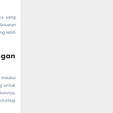
ka yang
Keluaran
g lebih
ngan
melalui
ng untuk
lumnya.
trategi