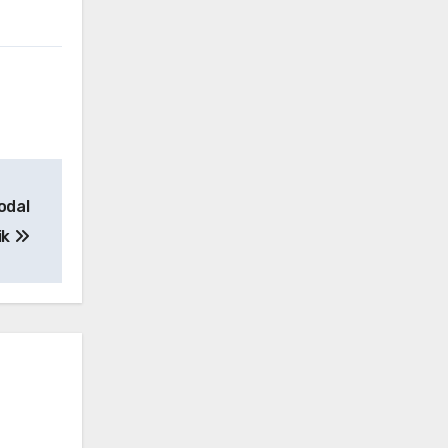
odal
ik