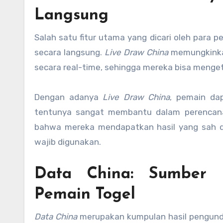
Langsung
Salah satu fitur utama yang dicari oleh para
secara langsung.
Live Draw China
memungkinkan
secara real-time, sehingga mereka bisa menge
Dengan adanya
Live Draw China
, pemain da
tentunya sangat membantu dalam perencana
bahwa mereka mendapatkan hasil yang sah d
wajib digunakan.
Data China: Sumber I
Pemain Togel
Data China
merupakan kumpulan hasil pengund